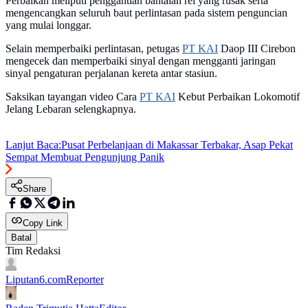
Perbaikan meliputi penggantian bantalan rel yang rusak serta
mengencangkan seluruh baut perlintasan pada sistem penguncian
yang mulai longgar.
Selain memperbaiki perlintasan, petugas
PT KAI
Daop III Cirebon
mengecek dan memperbaiki sinyal dengan mengganti jaringan
sinyal pengaturan perjalanan kereta antar stasiun.
Saksikan tayangan video Cara
PT KAI
Kebut Perbaikan Lokomotif
Jelang Lebaran selengkapnya.
Lanjut Baca:
Pusat Perbelanjaan di Makassar Terbakar, Asap Pekat
Sempat Membuat Pengunjung Panik
Share
Copy Link
Batal
Tim Redaksi
Liputan6.com
Reporter