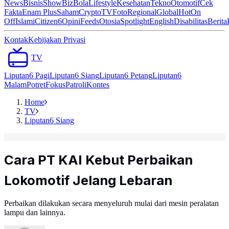
News
Bisnis
ShowBiz
Bola
Lifestyle
Kesehatan
Tekno
Otomotif
Cek
Fakta
Enam Plus
Saham
Crypto
TV
Foto
Regional
Global
Hot
On
Off
Islami
Citizen6
Opini
Feeds
Otosia
Spotlight
English
Disabilitas
Berita
Kontak
Kebijakan Privasi
TV
Liputan6 Pagi
Liputan6 Siang
Liputan6 Petang
Liputan6
Malam
Potret
Fokus
Patroli
Kontes
Home
TV
Liputan6 Siang
Cara PT KAI Kebut Perbaikan
Lokomotif Jelang Lebaran
Perbaikan dilakukan secara menyeluruh mulai dari mesin peralatan
lampu dan lainnya.