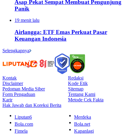
Asap Pekat Sempat Membuat Pengunjung
Panik
19 menit lalu
Airlangga: ETF Emas Perkuat Pasar
Keuangan Indonesia
Selengkapnya
Kontak
Redaksi
Disclaimer
Kode Etik
Pedoman Media Siber
Sitemap
Form Pengaduan
Tentang Kami
Karir
Metode Cek Fakta
Hak Jawab dan Koreksi Berita
Liputan6
Merdeka
Bola.com
Bola.net
Fimela
Kapanlagi