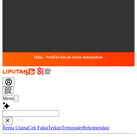
Iklan - Scroll ke bawah untuk melanjutkan
Menu
Baca leb
Berita Utama
Cek Fakta
Terkini
Terpopuler
Rekomendasi