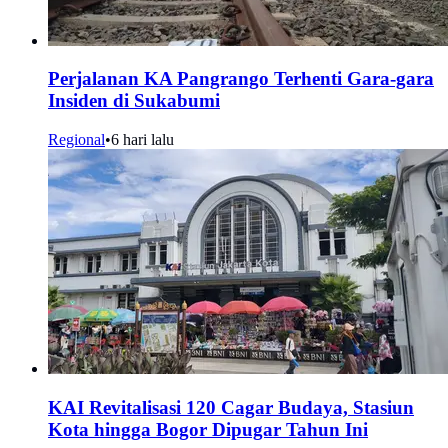
Perjalanan KA Pangrango Terhenti Gara-gara
Insiden di Sukabumi
Regional
•
6 hari lalu
KAI Revitalisasi 120 Cagar Budaya, Stasiun
Kota hingga Bogor Dipugar Tahun Ini