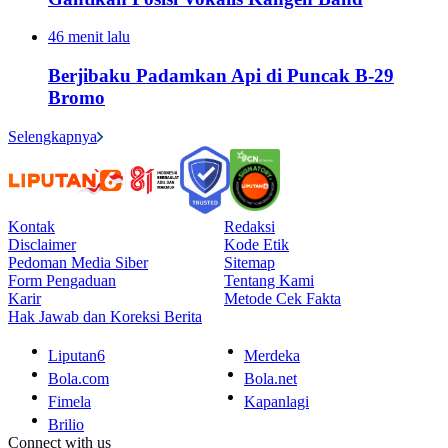
46 menit lalu
Berjibaku Padamkan Api di Puncak B-29
Bromo
Selengkapnya
Kontak
Redaksi
Disclaimer
Kode Etik
Pedoman Media Siber
Sitemap
Form Pengaduan
Tentang Kami
Karir
Metode Cek Fakta
Hak Jawab dan Koreksi Berita
Liputan6
Merdeka
Bola.com
Bola.net
Fimela
Kapanlagi
Brilio
Connect with us