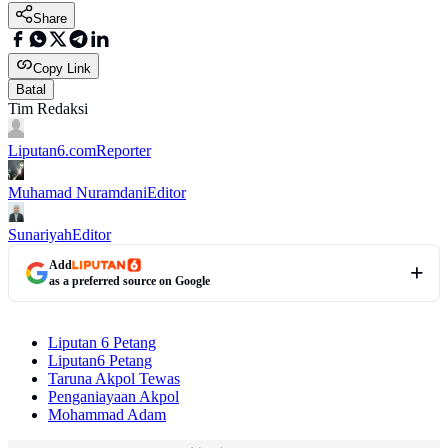
Share
Copy Link
Batal
Tim Redaksi
Liputan6.com
Reporter
Muhamad Nuramdani
Editor
Sunariyah
Editor
Add
as a preferred source on Google
Liputan 6 Petang
Liputan6 Petang
Taruna Akpol Tewas
Penganiayaan Akpol
Mohammad Adam