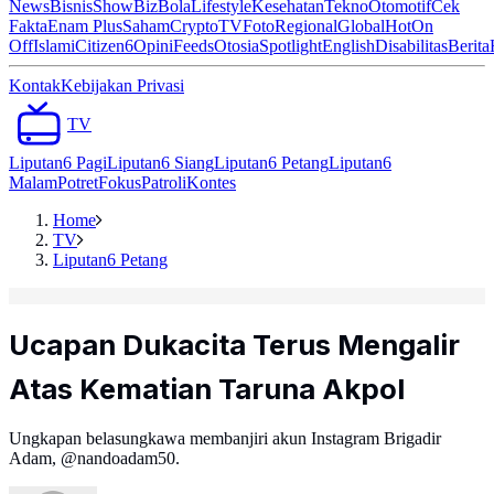
News
Bisnis
ShowBiz
Bola
Lifestyle
Kesehatan
Tekno
Otomotif
Cek
Fakta
Enam Plus
Saham
Crypto
TV
Foto
Regional
Global
Hot
On
Off
Islami
Citizen6
Opini
Feeds
Otosia
Spotlight
English
Disabilitas
Berita
Kontak
Kebijakan Privasi
TV
Liputan6 Pagi
Liputan6 Siang
Liputan6 Petang
Liputan6
Malam
Potret
Fokus
Patroli
Kontes
Home
TV
Liputan6 Petang
Ucapan Dukacita Terus Mengalir
Atas Kematian Taruna Akpol
Ungkapan belasungkawa membanjiri akun Instagram Brigadir
Adam, @nandoadam50.