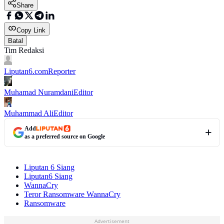
Share
Copy Link
Batal
Tim Redaksi
Liputan6.com
Reporter
Muhamad Nuramdani
Editor
Muhammad Ali
Editor
Add
as a preferred source on Google
Liputan 6 Siang
Liputan6 Siang
WannaCry
Teror Ransomware WannaCry
Ransomware
Advertisement