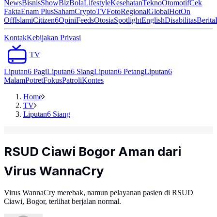
News
Bisnis
ShowBiz
Bola
Lifestyle
Kesehatan
Tekno
Otomotif
Cek
Fakta
Enam Plus
Saham
Crypto
TV
Foto
Regional
Global
Hot
On
Off
Islami
Citizen6
Opini
Feeds
Otosia
Spotlight
English
Disabilitas
Berita
Kontak
Kebijakan Privasi
TV
Liputan6 Pagi
Liputan6 Siang
Liputan6 Petang
Liputan6
Malam
Potret
Fokus
Patroli
Kontes
Home
TV
Liputan6 Siang
RSUD Ciawi Bogor Aman dari
Virus WannaCry
Virus WannaCry merebak, namun pelayanan pasien di RSUD
Ciawi, Bogor, terlihat berjalan normal.