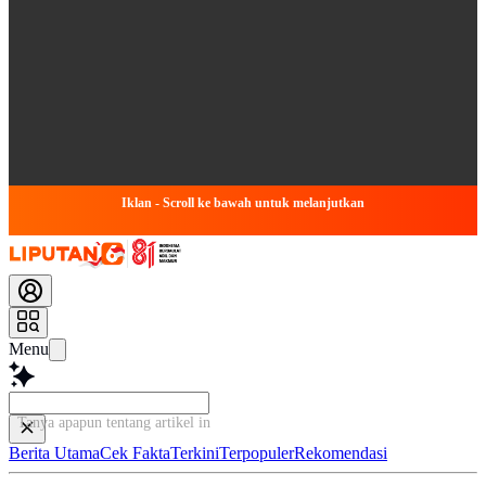
Iklan - Scroll ke bawah untuk melanjutkan
Menu
Tanya apapun tentang artikel ini...
Berita Utama
Cek Fakta
Terkini
Terpopuler
Rekomendasi