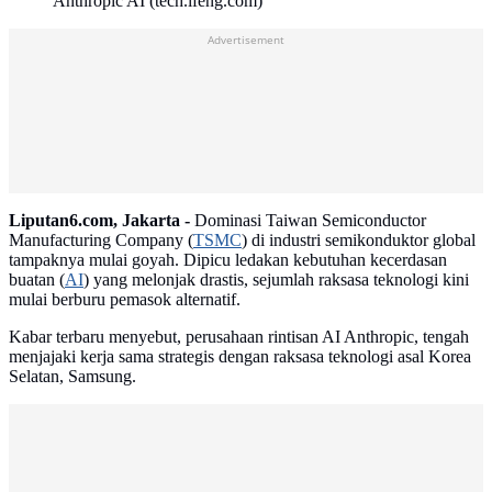
Anthropic AI (tech.ifeng.com)
Advertisement
Liputan6.com, Jakarta -
Dominasi Taiwan Semiconductor
Manufacturing Company (
TSMC
) di industri semikonduktor global
tampaknya mulai goyah. Dipicu ledakan kebutuhan kecerdasan
buatan (
AI
) yang melonjak drastis, sejumlah raksasa teknologi kini
mulai berburu pemasok alternatif.
Kabar terbaru menyebut, perusahaan rintisan AI Anthropic, tengah
menjajaki kerja sama strategis dengan raksasa teknologi asal Korea
Selatan, Samsung.