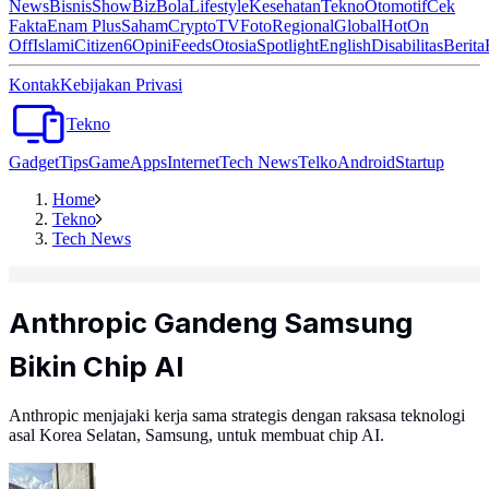
News
Bisnis
ShowBiz
Bola
Lifestyle
Kesehatan
Tekno
Otomotif
Cek
Fakta
Enam Plus
Saham
Crypto
TV
Foto
Regional
Global
Hot
On
Off
Islami
Citizen6
Opini
Feeds
Otosia
Spotlight
English
Disabilitas
Berita
Kontak
Kebijakan Privasi
Tekno
Gadget
Tips
Game
Apps
Internet
Tech News
Telko
Android
Startup
Home
Tekno
Tech News
Anthropic Gandeng Samsung
Bikin Chip AI
Anthropic menjajaki kerja sama strategis dengan raksasa teknologi
asal Korea Selatan, Samsung, untuk membuat chip AI.