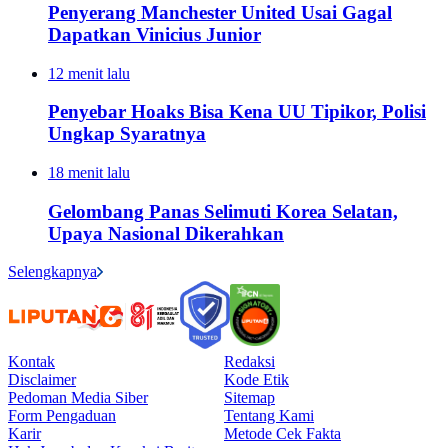
Penyerang Manchester United Usai Gagal
Dapatkan Vinicius Junior
12 menit lalu
Penyebar Hoaks Bisa Kena UU Tipikor, Polisi
Ungkap Syaratnya
18 menit lalu
Gelombang Panas Selimuti Korea Selatan,
Upaya Nasional Dikerahkan
Selengkapnya
Kontak
Redaksi
Disclaimer
Kode Etik
Pedoman Media Siber
Sitemap
Form Pengaduan
Tentang Kami
Karir
Metode Cek Fakta