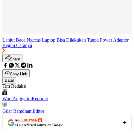
Lanjut Baca:
Ngecas Laptop Bisa Dilakukan Tanpa Power Adaptor,
Begini Caranya
Share
Copy Link
Batal
Tim Redaksi
Wuri Anggarini
Reporter
Gilar Ramdhani
Editor
Add
as a preferred source on Google