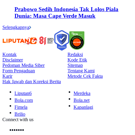
Prabowo Sedih Indonesia Tak Lolos Piala
Dunia: Masa Cape Verde Masuk
Selengkapnya
Kontak
Redaksi
Disclaimer
Kode Etik
Pedoman Media Siber
Sitemap
Form Pengaduan
Tentang Kami
Karir
Metode Cek Fakta
Hak Jawab dan Koreksi Berita
Liputan6
Merdeka
Bola.com
Bola.net
Fimela
Kapanlagi
Brilio
Connect with us