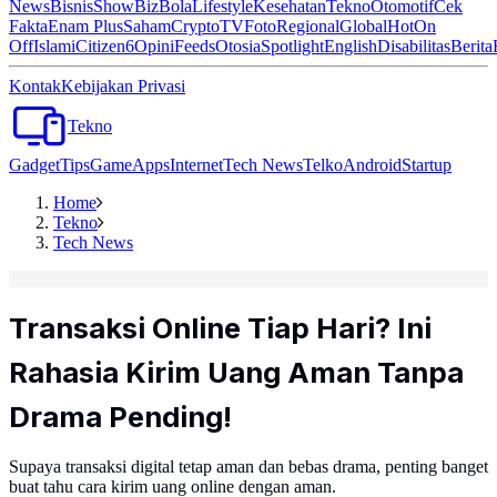
News
Bisnis
ShowBiz
Bola
Lifestyle
Kesehatan
Tekno
Otomotif
Cek
Fakta
Enam Plus
Saham
Crypto
TV
Foto
Regional
Global
Hot
On
Off
Islami
Citizen6
Opini
Feeds
Otosia
Spotlight
English
Disabilitas
Berita
Kontak
Kebijakan Privasi
Tekno
Gadget
Tips
Game
Apps
Internet
Tech News
Telko
Android
Startup
Home
Tekno
Tech News
Transaksi Online Tiap Hari? Ini
Rahasia Kirim Uang Aman Tanpa
Drama Pending!
Supaya transaksi digital tetap aman dan bebas drama, penting banget
buat tahu cara kirim uang online dengan aman.