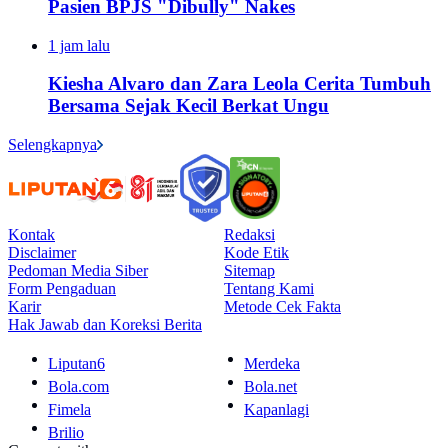
Pasien BPJS "Dibully" Nakes
1 jam lalu
Kiesha Alvaro dan Zara Leola Cerita Tumbuh
Bersama Sejak Kecil Berkat Ungu
Selengkapnya
Kontak
Redaksi
Disclaimer
Kode Etik
Pedoman Media Siber
Sitemap
Form Pengaduan
Tentang Kami
Karir
Metode Cek Fakta
Hak Jawab dan Koreksi Berita
Liputan6
Merdeka
Bola.com
Bola.net
Fimela
Kapanlagi
Brilio