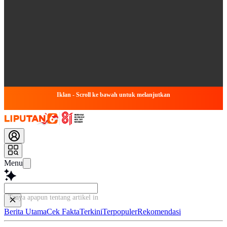
Iklan - Scroll ke bawah untuk melanjutkan
Menu
Tanya apapun tentang artikel ini...
Berita Utama
Cek Fakta
Terkini
Terpopuler
Rekomendasi