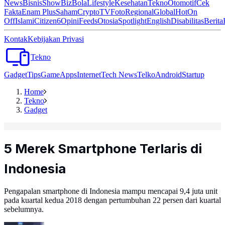
News
Bisnis
ShowBiz
Bola
Lifestyle
Kesehatan
Tekno
Otomotif
Cek
Fakta
Enam Plus
Saham
Crypto
TV
Foto
Regional
Global
Hot
On
Off
Islami
Citizen6
Opini
Feeds
Otosia
Spotlight
English
Disabilitas
Berita
Kontak
Kebijakan Privasi
Tekno
Gadget
Tips
Game
Apps
Internet
Tech News
Telko
Android
Startup
Home
Tekno
Gadget
5 Merek Smartphone Terlaris di
Indonesia
Pengapalan smartphone di Indonesia mampu mencapai 9,4 juta unit
pada kuartal kedua 2018 dengan pertumbuhan 22 persen dari kuartal
sebelumnya.