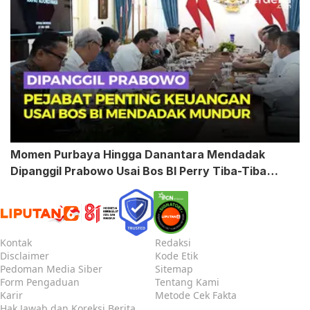
Momen Purbaya Hingga Danantara Mendadak
Dipanggil Prabowo Usai Bos BI Perry Tiba-Tiba
Mundur
Kontak
Redaksi
Disclaimer
Kode Etik
Pedoman Media Siber
Sitemap
Form Pengaduan
Tentang Kami
Karir
Metode Cek Fakta
Hak Jawab dan Koreksi Berita