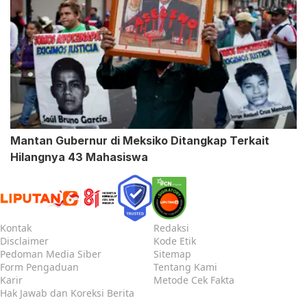
Mantan Gubernur di Meksiko Ditangkap Terkait
Hilangnya 43 Mahasiswa
Kontak
Redaksi
Disclaimer
Kode Etik
Pedoman Media Siber
Sitemap
Form Pengaduan
Tentang Kami
Karir
Metode Cek Fakta
Hak Jawab dan Koreksi Berita