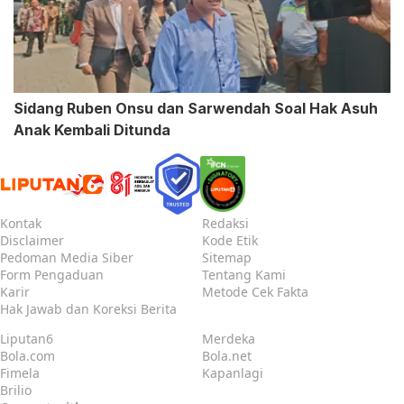
Sidang Ruben Onsu dan Sarwendah Soal Hak Asuh
Anak Kembali Ditunda
Kontak
Redaksi
Disclaimer
Kode Etik
Pedoman Media Siber
Sitemap
Form Pengaduan
Tentang Kami
Karir
Metode Cek Fakta
Hak Jawab dan Koreksi Berita
Liputan6
Merdeka
Bola.com
Bola.net
Fimela
Kapanlagi
Brilio