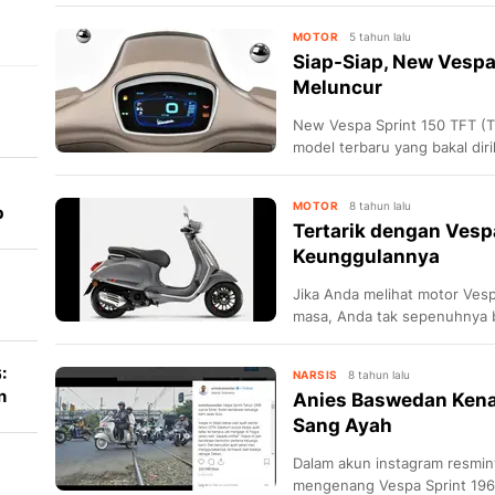
MOTOR
5 tahun lalu
Siap-Siap, New Vespa
Meluncur
New Vespa Sprint 150 TFT (Th
model terbaru yang bakal diri
Indonesia (PID).
MOTOR
8 tahun lalu
b
Tertarik dengan Vespa
Keunggulannya
Jika Anda melihat motor Ves
masa, Anda tak sepenuhnya b
Karena brand Vespa tetap ber
serupa dari masa ke masa.
:
NARSIS
8 tahun lalu
n
Anies Baswedan Kenan
Sang Ayah
Dalam akun instagram resmin
mengenang Vespa Sprint 1968