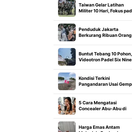
Taiwan Gelar Latihan
Militer 10 Hari, Fokus pa
Ancaman China
Penduduk Jakarta
Berkurang Ribuan Orang
Ini Data Terbarunya
Buntut Tebang 10 Pohon,
Videotron Padel Six Nine
Bandung Disegel
Kondisi Terkini
Pangandaran Usai Gemp
5 Cara Mengatasi
Concealer Abu-Abu di
Bawah Mata agar Make
Terlihat Lebih Natural
Harga Emas Antam