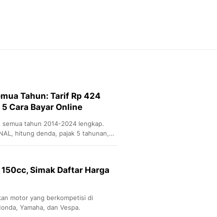
Otosia
Otosia
Feeds
Feeds Liputan6: Kumpul
Terbaru Harian
Spotlight
Berita Terkini, Kabar Te
Dan Dunia - Liputan6.
emua Tahun: Tarif Rp 424
English
 5 Cara Bayar Online
Exploring Knowledge, T
En.Liputan6.com
nt semua tahun 2014-2024 lengkap.
Disabilitas
NAL, hitung denda, pajak 5 tahunan,
Disabilitas Berita Terkini
Harian, Berita Terbaru,
Berita
 150cc, Simak Daftar Harga
Berita Hari Ini Politik,
Health
Kabar Berita Terbaru D
ikan motor yang berkompetisi di
Diet, Herbal Terbaik
Honda, Yamaha, dan Vespa.