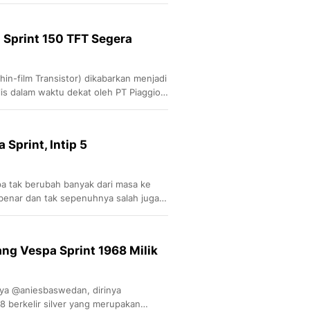
Sport
Berita Bola Terkini, Ja
Klasemen, Hasil Liga
 Sprint 150 TFT Segera
in-film Transistor) dikabarkan menjadi
lis dalam waktu dekat oleh PT Piaggio
 Sprint, Intip 5
pa tak berubah banyak dari masa ke
enar dan tak sepenuhnya salah juga.
inovasi meski desainnya terlihat
g Vespa Sprint 1968 Milik
ya @aniesbaswedan, dirinya
 berkelir silver yang merupakan