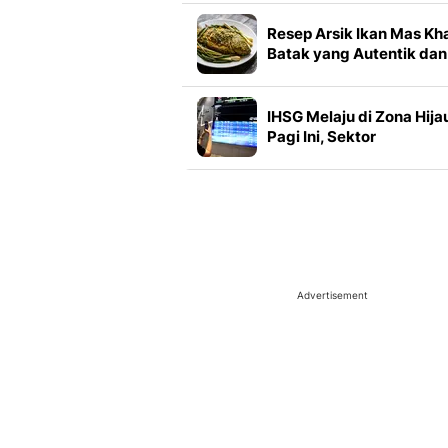
Dinonaktifkan
Resep Arsik Ikan Mas Kh
Batak yang Autentik dan
Gurih
IHSG Melaju di Zona Hija
Pagi Ini, Sektor
Transportasi Jadi
Pendorong Utama
Advertisement