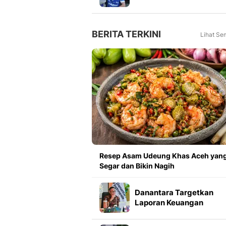
Jelang Final Piala Presid
2026
BERITA TERKINI
Lihat Se
Resep Asam Udeung Khas Aceh yan
Segar dan Bikin Nagih
Danantara Targetkan
Laporan Keuangan
Rampung dalam 2 Bulan