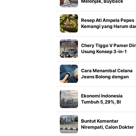
Melonjak, Buyback
Melesat Rp 90.000 per
Gram
Resep Ati Ampela Pepes
Kemangi yang Harum da
Empuk
Chery Tiggo V Pamer Diri
Usung Konsep 3-in-1
Family Vehicle
Cara Menambal Celana
Jeans Bolong dengan
Clear Tape, Hasil Rapi
dalam 5 Menit
Ekonomi Indonesia
Tumbuh 5,29%, BI
Optimistis Target 2026
Tercapai
Buntut Komentar
Nirempati, Calon Dokter
RSUP Sardjito