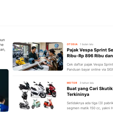
hun
ne
OTOSIA
1 bulan lalu
nan,
Pajak Vespa Sprint S
Ribu-Rp 896 Ribu dan
Cek daftar pajak Vespa Spri
Panduan bayar online via SIG
dan tips hindari denda.
MOTOR
3 tahun lalu
Buat yang Cari Skutik
Terkininya
Setidaknya ada tiga (3) pabr
segmen matik 150 cc, yakni 