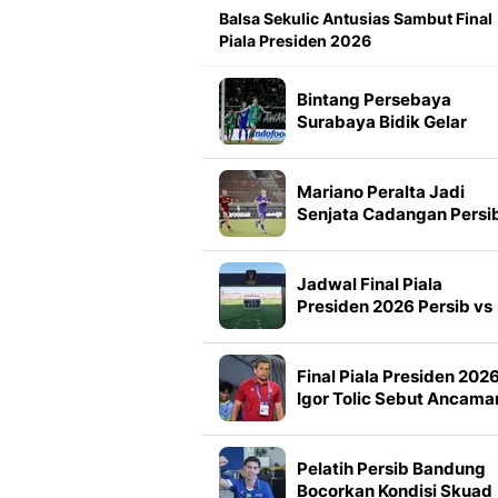
Balsa Sekulic Antusias Sambut Final
Piala Presiden 2026
Bintang Persebaya
Surabaya Bidik Gelar
Pertama Piala Presiden
2026
Mariano Peralta Jadi
Senjata Cadangan Persi
di Final Piala Presiden
2026
Jadwal Final Piala
Presiden 2026 Persib vs
Persebaya, Siaran
Langsung Televisi
Final Piala Presiden 2026
Igor Tolic Sebut Ancama
Terbesar Persebaya
Pelatih Persib Bandung
Bocorkan Kondisi Skuad