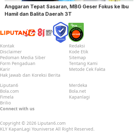
Anggaran Tepat Sasaran, MBG Geser Fokus ke Ibu
Hamil dan Balita Daerah 3T
Kontak
Redaksi
Disclaimer
Kode Etik
Pedoman Media Siber
Sitemap
Form Pengaduan
Tentang Kami
Karir
Metode Cek Fakta
Hak Jawab dan Koreksi Berita
Liputan6
Merdeka
Bola.com
Bola.net
Fimela
Kapanlagi
Brilio
Connect with us
Copyright © 2026
Liputan6.com
KLY KapanLagi Youniverse All Right Reserved.