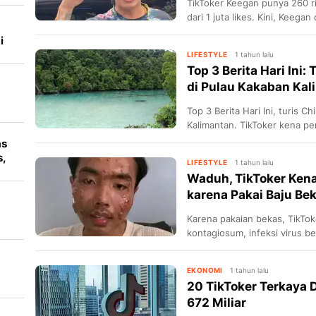
TikToker Keegan punya 260 r
dari 1 juta likes. Kini, Keegan
awal. Dalam rangka apa?
i
LIFESTYLE
1 tahun lalu
Top 3 Berita Hari Ini
di Pulau Kakaban Kali
Top 3 Berita Hari Ini, turis 
Kalimantan. TikToker kena pe
baju bekas tanpa dicuci dan 
as
sederet pesohor ke Met Gala
s,
LIFESTYLE
1 tahun lalu
Waduh, TikToker Kena
karena Pakai Baju Be
Karena pakaian bekas, TikTo
kontagiosum, infeksi virus b
kulit.
EKONOMI
1 tahun lalu
20 TikToker Terkaya 
672 Miliar