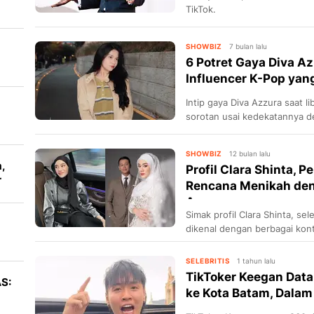
TikTok.
SHOWBIZ
7 bulan lalu
6 Potret Gaya Diva Az
Influencer K-Pop yan
Intip gaya Diva Azzura saat li
sorotan usai kedekatannya 
SHOWBIZ
12 bulan lalu
,
Profil Clara Shinta, P
r
Rencana Menikah de
As...
r
Simak profil Clara Shinta, s
dikenal dengan berbagai kont
insiden penyitaan mobil.
i
SELEBRITIS
1 tahun lalu
TikToker Keegan Data
AS:
ke Kota Batam, Dala