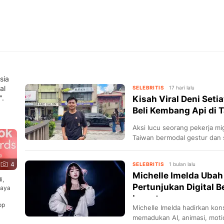
sia
al
SELEBRITIS
17 hari lalu
".
Kisah Viral Deni Set
Beli Kembang Api di 
Aksi lucu seorang pekerja mi
Taiwan bermodal gestur dan s
4
SELEBRITIS
1 bulan lalu
Michelle Imelda Ubah
i,
Pertunjukan Digital B
baya
Inovat...
op
Michelle Imelda hadirkan ko
memadukan AI, animasi, motio