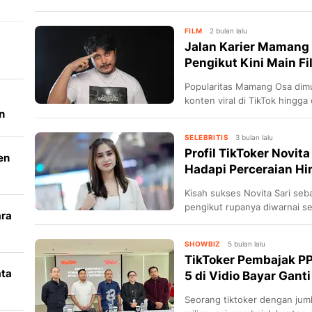
dance hingga review.
FILM
2 bulan lalu
Jalan Karier Mamang 
Pengikut Kini Main 
Popularitas Mamang Osa dimula
konten viral di TikTok hingg
n
podcast Ivan Gunawan.
SELEBRITIS
3 bulan lalu
Profil TikToker Novita
en
Hadapi Perceraian Hin
Kisah sukses Novita Sari seb
pengikut rupanya diwarnai s
ara
pahitnya perceraian.
k
SHOWBIZ
5 bulan lalu
TikToker Pembajak P
ata
5 di Vidio Bayar Ganti
Seorang tiktoker dengan jumla
i