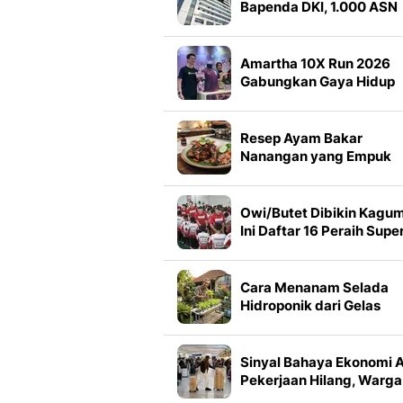
Bapenda DKI, 1.000 ASN
Kerja dari Rumah
Amartha 10X Run 2026
Gabungkan Gaya Hidup
Sehat dan Misi
Pemberdayaan UMKM
Perempuan
Resep Ayam Bakar
Nanangan yang Empuk
dan Wangi Rempah
Owi/Butet Dibikin Kagum
Ini Daftar 16 Peraih Supe
Tiket Audisi Umum PB
Djarum 2026 di Makassa
Cara Menanam Selada
Hidroponik dari Gelas
Plastik Bekas, Cocok Jad
Hobi Pensiunan
Sinyal Bahaya Ekonomi 
Pekerjaan Hilang, Warga
Terjebak