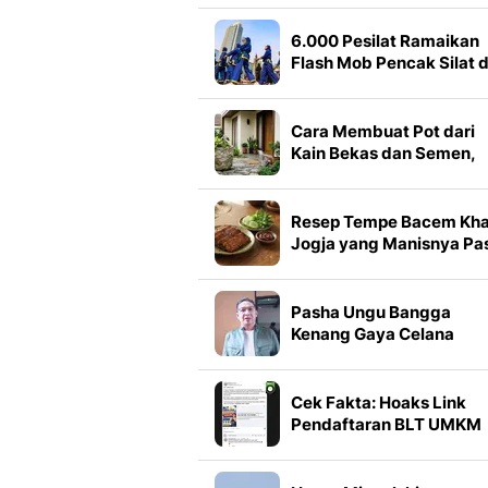
6.000 Pesilat Ramaikan
Flash Mob Pencak Silat d
Bundaran HI
Cara Membuat Pot dari
Kain Bekas dan Semen,
Mudah dengan Bahan
Sederhana
Resep Tempe Bacem Kh
Jogja yang Manisnya Pa
Gurih dan Bumbunya
Meresap
Pasha Ungu Bangga
Kenang Gaya Celana
Melorot, Paling Keren di
Zamannya
Cek Fakta: Hoaks Link
Pendaftaran BLT UMKM
2026 Via Telegram