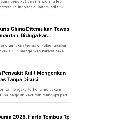
ibuan pengikut dan mendulang lebih
 datang ke Indonesia. Batam jadi titik
: Turis China Ditemukan Tewas
mantan, Diduga kar...
China ditemukan tewas di Pulau Kakaban
nyakit kulit mengerikan karena pakai
karya desainer Indonesia yang dipakai
.
 Penyakit Kulit Mengerikan
kas Tanpa Dicuci
ker itu mengaku terkena moluskum
erupa benjolan kecil dan menonjol pada
Dunia 2025, Harta Tembus Rp