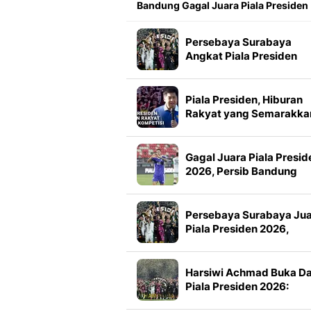
Bandung Gagal Juara Piala Presiden
Persebaya Surabaya
Angkat Piala Presiden
2026, Francisco Rivera:
Kini Kami Lebih Percaya
Diri
Piala Presiden, Hiburan
Rakyat yang Semarakka
Jeda Kompetisi
Gagal Juara Piala Presid
2026, Persib Bandung
Petik Banyak Pelajaran
Persebaya Surabaya Ju
Piala Presiden 2026,
Manajemen Imbau Bone
Tak Konvoi
Harsiwi Achmad Buka D
Piala Presiden 2026:
Meningkat 16 Persen dar