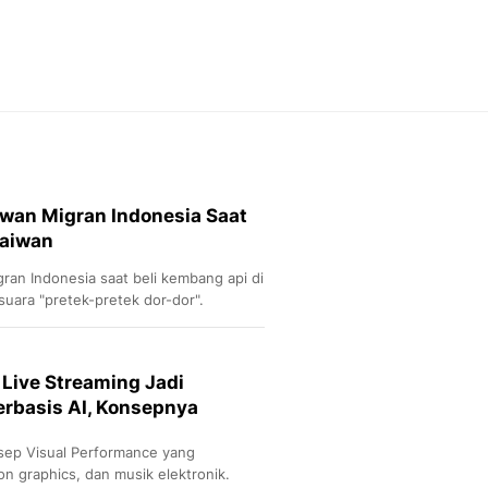
Feeds
Feeds Liputan6: Kumpul
Terbaru Harian
Otosia
Otosia
Spotlight
Berita Terkini, Kabar Te
Dan Dunia - Liputan6.
iawan Migran Indonesia Saat
English
Taiwan
Exploring Knowledge, T
En.Liputan6.com
gran Indonesia saat beli kembang api di
Disabilitas
uara "pretek-pretek dor-dor".
Disabilitas Berita Terkini
Harian, Berita Terbaru,
Berita
 Live Streaming Jadi
Berita Hari Ini Politik,
erbasis AI, Konsepnya
Health
Kabar Berita Terbaru D
nsep Visual Performance yang
Diet, Herbal Terbaik
n graphics, dan musik elektronik.