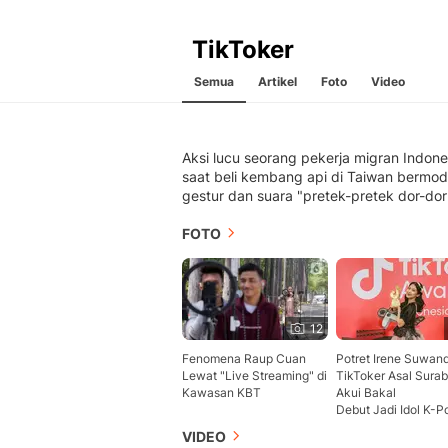
TikToker
Semua
Artikel
Foto
Video
Aksi lucu seorang pekerja migran Indone
saat beli kembang api di Taiwan bermod
gestur dan suara "pretek-pretek dor-dor
FOTO
12
Fenomena Raup Cuan
Potret Irene Suwand
Lewat "Live Streaming" di
TikToker Asal Sura
Kawasan KBT
Akui Bakal
Debut Jadi Idol K-P
VIDEO