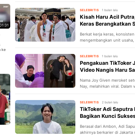
SELEBRITIS
1 bulan lalu
Kisah Haru Acil Putra
Keras Berangkatkan 
01:31
Berkat kerja keras, konsist
n
mengembangkan unit usaha, A
s
ayah ibadah umrah ke Tanah 
n ke
SELEBRITIS
1 bulan lalu
Pengakuan TikToker J
Video Nangis Haru Saa
Nama Joy Given meroket sete
Nay, melahirkan viral. Dalam 
emosional daripada istri.
SELEBRITIS
2 bulan lalu
TikToker Adi Saputra 
Bagikan Kunci Sukses
Berasal dari Ambon, Adi Sapu
akhirnya berkarier di Jakarta