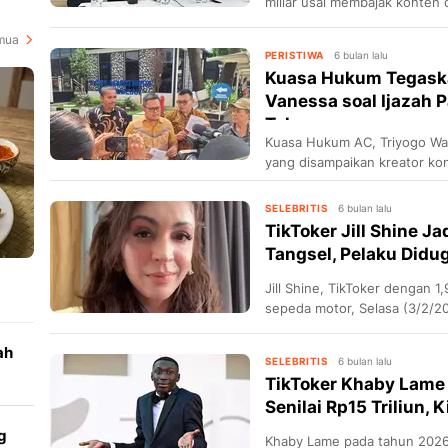
miliar usai membajak konten d
mua
PERISTIWA
6 bulan lalu
Kuasa Hukum Tegaska
Vanessa soal Ijazah 
Tak...
Kuasa Hukum AC, Triyogo Wa
yang disampaikan kreator ko
SELEBRITIS
6 bulan lalu
TikToker Jill Shine J
Tangsel, Pelaku Did
Jill Shine, TikToker dengan 1,
sepeda motor, Selasa (3/2/2
Polres Tangerang Selatan.
ah
SELEBRITIS
6 bulan lalu
TikToker Khaby Lame 
Senilai Rp15 Triliun, K
g
Khaby Lame pada tahun 2026 i