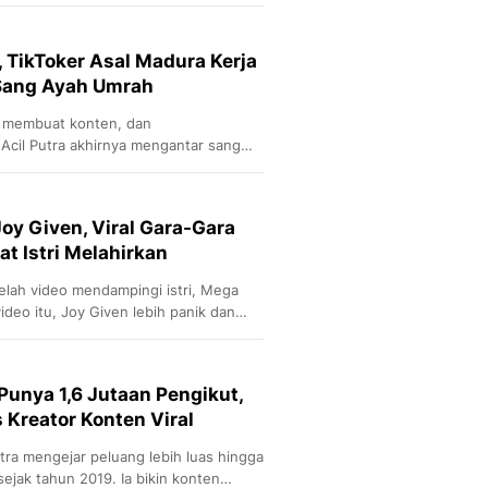
Sport
Berita Bola Terkini, Ja
Klasemen, Hasil Liga
, TikToker Asal Madura Kerja
Sang Ayah Umrah
en membuat konten, dan
cil Putra akhirnya mengantar sang
Suci.
oy Given, Viral Gara-Gara
t Istri Melahirkan
lah video mendampingi istri, Mega
video itu, Joy Given lebih panik dan
Punya 1,6 Jutaan Pengikut,
 Kreator Konten Viral
tra mengejar peluang lebih luas hingga
 sejak tahun 2019. Ia bikin konten