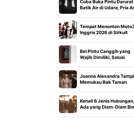
Coba Buka Pintu Darurat
Batik Air di Udara, Pria A
India Ditangkap
Tempat Menonton Moto
Inggris 2026 di Sirkuit
Silverstone
Bel Pintu Canggih yang
Wajib Dimiliki, Solusi
Simpel agar Rumah Lebi
Terlindungi
Joanna Alexandra Tampi
Memukau Bak Taman
Bunga dengan Gaun
Pengantin Pink Didiet
Maulana
Kenali 6 Jenis Hubungan
Ada yang Diam-Diam Bi
Merusak Diri Sendiri