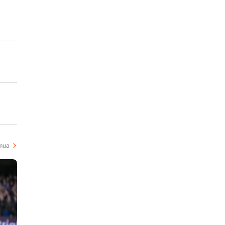
at
mua