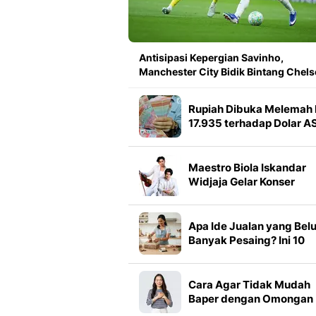
Antisipasi Kepergian Savinho,
Manchester City Bidik Bintang Chels
Rupiah Dibuka Melemah 
17.935 terhadap Dolar AS
Begini Prediksi Hari Ini
Maestro Biola Iskandar
Widjaja Gelar Konser
Pulang Kampung di
Indonesia, Perayaan Usi
ke-40
Apa Ide Jualan yang Bel
Banyak Pesaing? Ini 10
Peluang Usaha Kreatif
yang Bisa Dicoba
Cara Agar Tidak Mudah
Baper dengan Omongan
Orang, Pahami