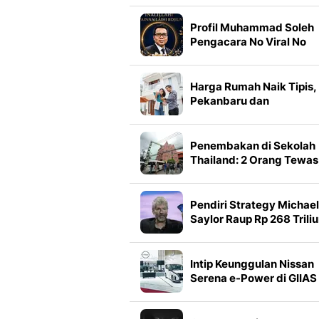
Langkahnya biar Hati
Lebih Tenang
Profil Muhammad Soleh
Pengacara No Viral No
Justice, Warisannya
Mengubah Sistem Pemil
Harga Rumah Naik Tipis,
Pekanbaru dan
Banjarmasin Melonjak
Paling Tinggi
Penembakan di Sekolah
Thailand: 2 Orang Tewas
15 Lainnya Terluka
Pendiri Strategy Michael
Saylor Raup Rp 268 Trili
Berkat ChatGPT
Intip Keunggulan Nissan
Serena e-Power di GIIAS
2026, MPV Rasa Mobil
Listrik