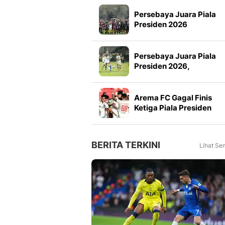
Persebaya Juara Piala
Presiden 2026
Persebaya Juara Piala
Presiden 2026,
Tumbangkan Persib Lew
Adu Penalti
Arema FC Gagal Finis
Ketiga Piala Presiden
2026, Marcos Santos
Soroti Fokus di Babak
Kedua
BERITA TERKINI
Lihat Se