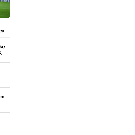
ea
ke
,
a
um