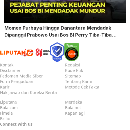
Momen Purbaya Hingga Danantara Mendadak
Dipanggil Prabowo Usai Bos BI Perry Tiba-Tiba
Mundur
Kontak
Redaksi
Disclaimer
Kode Etik
Pedoman Media Siber
Sitemap
Form Pengaduan
Tentang Kami
Karir
Metode Cek Fakta
Hak Jawab dan Koreksi Berita
Liputan6
Merdeka
Bola.com
Bola.net
Fimela
Kapanlagi
Brilio
Connect with us