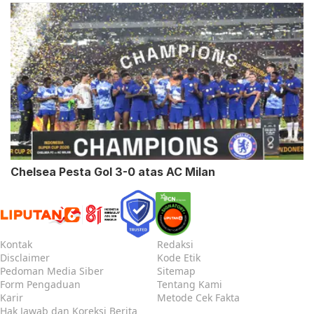
Chelsea Pesta Gol 3-0 atas AC Milan
Kontak
Redaksi
Disclaimer
Kode Etik
Pedoman Media Siber
Sitemap
Form Pengaduan
Tentang Kami
Karir
Metode Cek Fakta
Hak Jawab dan Koreksi Berita