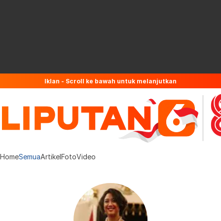
Iklan - Scroll ke bawah untuk melanjutkan
Home
Semua
Artikel
Foto
Video