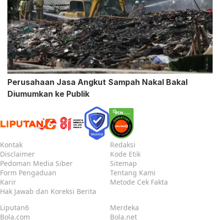
Perusahaan Jasa Angkut Sampah Nakal Bakal
Diumumkan ke Publik
Kontak
Redaksi
Disclaimer
Kode Etik
Pedoman Media Siber
Sitemap
Form Pengaduan
Tentang Kami
Karir
Metode Cek Fakta
Hak Jawab dan Koreksi Berita
Liputan6
Merdeka
Bola.com
Bola.net