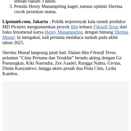
setelah vakum 3 tahun.
Penulis Henry Manampiring kaget, namun optimis Sherina
cocok perankan utama.
Liputan6.com, Jakarta -
Publik terperenyak kala rumah produksi
MD Pictures mengumumkan proyek
film
terbaru
Filosofi Teras
dari
buku fenomenal karya
Henry Manampiring
, dengan bintang
Sherina
Munaf
. Ia mengakui, kali pertama membaca naskah pada akhir
tahun 2025.
Sherina Munaf langsung jatuh hati. Dalam film
Filosofi Teras
,
pelantun “Cinta Pertama dan Terakhir” beradu akting dengan Ge
Pamungkas, Kiki Narendra, Zee Asadel, Rangga Nattra, Givina,
Dinda Kanyadewi, hingga aktris peraih dua Piala Citra, Lydia
Kandou.