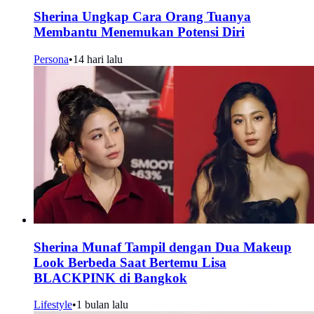
Sherina Ungkap Cara Orang Tuanya
Membantu Menemukan Potensi Diri
Persona
•
14 hari lalu
Sherina Munaf Tampil dengan Dua Makeup
Look Berbeda Saat Bertemu Lisa
BLACKPINK di Bangkok
Lifestyle
•
1 bulan lalu