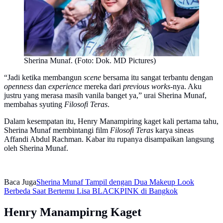
Sherina Munaf. (Foto: Dok. MD Pictures)
“Jadi ketika membangun
scene
bersama itu sangat terbantu dengan
openness
dan
experience
mereka dari
previous works
-nya. Aku
justru yang merasa masih vanila banget ya,” urai Sherina Munaf,
membahas syuting
Filosofi Teras
.
Dalam kesempatan itu, Henry Manampiring kaget kali pertama tahu,
Sherina Munaf membintangi film
Filosofi Teras
karya sineas
Affandi Abdul Rachman. Kabar itu rupanya disampaikan langsung
oleh Sherina Munaf.
Baca Juga
Sherina Munaf Tampil dengan Dua Makeup Look
Berbeda Saat Bertemu Lisa BLACKPINK di Bangkok
Henry Manampirng Kaget