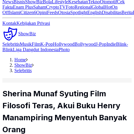
News
Bisnis
ShowBiz
Bola
Lifestyle
Kesehatan
Tekno
Otomotif
Cek
Fakta
Enam Plus
Saham
Crypto
TV
Foto
Regional
Global
Hot
On
Off
Islami
Citizen6
Opini
Feeds
Otosia
Spotlight
English
Disabilitas
Berita
Kontak
Kebijakan Privasi
ShowBiz
Selebritis
Musik
Film
K-Pop
Hollywood
Bollywood
J-Pop
Indie
Blink-
Blink
Liga Dangdut Indonesia
Photo
Home
ShowBiz
Selebritis
Sherina Munaf Syuting Film
Filosofi Teras, Akui Buku Henry
Manampiring Menyentuh Banyak
Orang