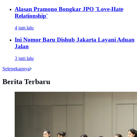
Alasan Pramono Bongkar JPO 'Love-Hate
Relationship'
4 jam lalu
Ini Nomor Baru Dishub Jakarta Layani Aduan
Jalan
3 jam lalu
Selengkapnya
Berita Terbaru