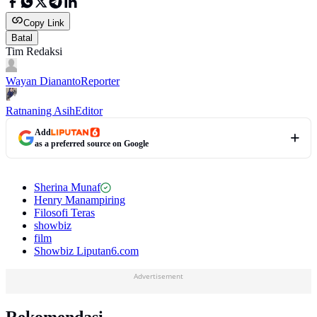
Copy Link
Batal
Tim Redaksi
Wayan Diananto
Reporter
Ratnaning Asih
Editor
Add
as a preferred source on Google
Sherina Munaf
Henry Manampiring
Filosofi Teras
showbiz
film
Showbiz Liputan6.com
Advertisement