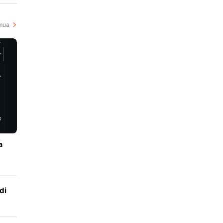
mua
a
di