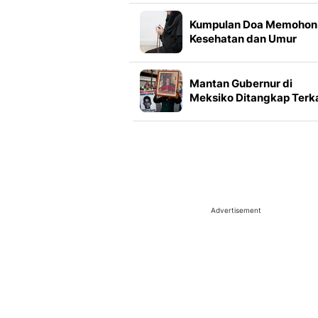
Undercover: Members
Only
Kumpulan Doa Memohon
Kesehatan dan Umur
Panjang yang Berkah Te
Arab, Latin dan Artinya
Mantan Gubernur di
Meksiko Ditangkap Terka
Hilangnya 43 Mahasisw
Advertisement