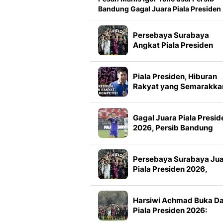
Bandung Gagal Juara Piala Presiden
Persebaya Surabaya
Angkat Piala Presiden
2026, Francisco Rivera:
Kini Kami Lebih Percaya
Diri
Piala Presiden, Hiburan
Rakyat yang Semarakka
Jeda Kompetisi
Gagal Juara Piala Presid
2026, Persib Bandung
Petik Banyak Pelajaran
Persebaya Surabaya Ju
Piala Presiden 2026,
Manajemen Imbau Bone
Tak Konvoi
Harsiwi Achmad Buka D
Piala Presiden 2026:
Meningkat 16 Persen dar