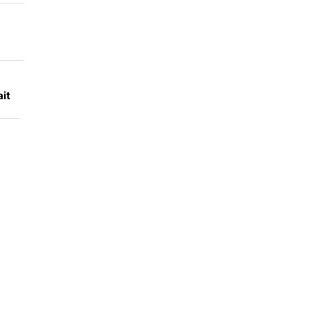
ks
it
a