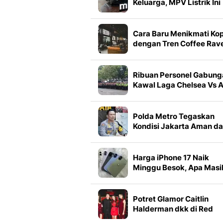
Keluarga, MPV Listrik Ini
Punya Fitur Istimewa
Cara Baru Menikmati Kop
dengan Tren Coffee Rav
Ribuan Personel Gabung
Kawal Laga Chelsea Vs 
Milan di GBK
Polda Metro Tegaskan
Kondisi Jakarta Aman d
Terkendali
Harga iPhone 17 Naik
Minggu Besok, Apa Masi
'Worth It' Dibeli?
Potret Glamor Caitlin
Halderman dkk di Red
Carpet Serial Vidio Jaka