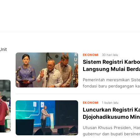
Unit
EKONOMI
30 hari lalu
Sistem Registri Karb
Langsung Mulai Ber
Pemerintah meresmikan Siste
fondasi baru perdagangan ka
EKONOMI
1 bulan lalu
Luncurkan Registri K
Djojohadikusumo Mi
Utusan Khusus Presiden, Ha
gubernur dan bupati bersine