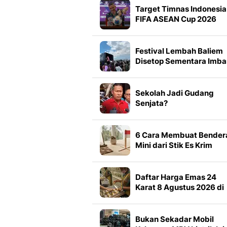
Target Timnas Indonesia
FIFA ASEAN Cup 2026
Festival Lembah Baliem
Disetop Sementara Imba
Penembakan 2 Warga
Sekolah Jadi Gudang
Senjata?
6 Cara Membuat Bender
Mini dari Stik Es Krim
Bekas, Kreatif untuk
Dekorasi Kemerdekaan
Daftar Harga Emas 24
Karat 8 Agustus 2026 di
Antam, Pegadaian, hing
Hartadinata
Bukan Sekadar Mobil