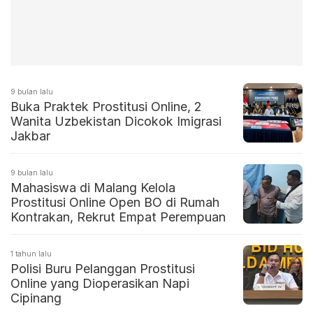
9 bulan lalu
Buka Praktek Prostitusi Online, 2
Wanita Uzbekistan Dicokok Imigrasi
Jakbar
9 bulan lalu
Mahasiswa di Malang Kelola
Prostitusi Online Open BO di Rumah
Kontrakan, Rekrut Empat Perempuan
1 tahun lalu
Polisi Buru Pelanggan Prostitusi
Online yang Dioperasikan Napi
Cipinang