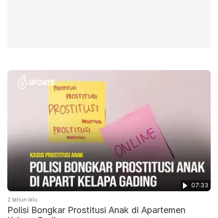
07:33
2 tahun lalu
Polisi Bongkar Prostitusi Anak di Apartemen