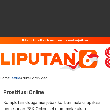
Iklan - Scroll ke bawah untuk melanjutkan
Home
Semua
Artikel
Foto
Video
Prostitusi Online
Komplotan diduga menjebak korban melalui aplikasi
pemesanan PSK Online sebelum melakukan