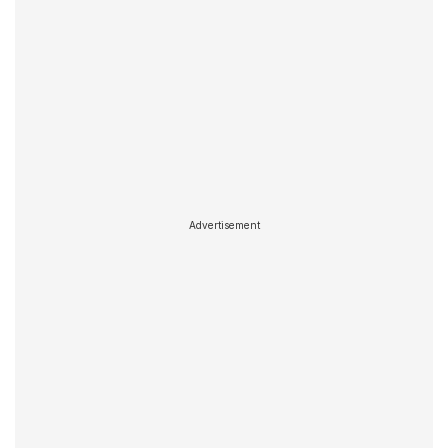
Advertisement