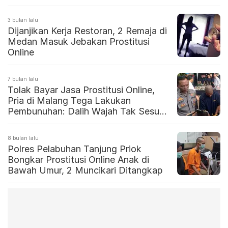
3 bulan lalu
Dijanjikan Kerja Restoran, 2 Remaja di
Medan Masuk Jebakan Prostitusi
Online
7 bulan lalu
Tolak Bayar Jasa Prostitusi Online,
Pria di Malang Tega Lakukan
Pembunuhan: Dalih Wajah Tak Sesuai
Foto
8 bulan lalu
Polres Pelabuhan Tanjung Priok
Bongkar Prostitusi Online Anak di
Bawah Umur, 2 Muncikari Ditangkap