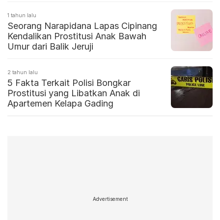
1 tahun lalu
Seorang Narapidana Lapas Cipinang
Kendalikan Prostitusi Anak Bawah
Umur dari Balik Jeruji
2 tahun lalu
5 Fakta Terkait Polisi Bongkar
Prostitusi yang Libatkan Anak di
Apartemen Kelapa Gading
Advertisement