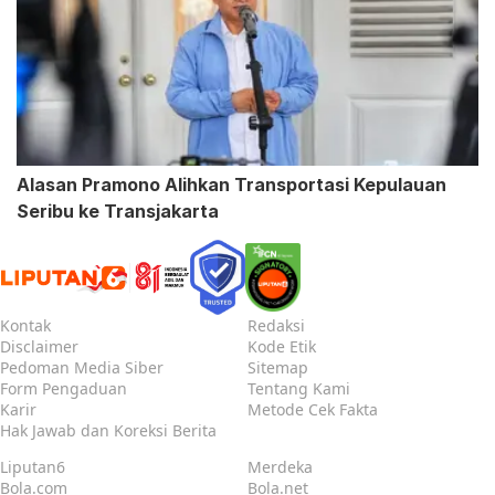
Alasan Pramono Alihkan Transportasi Kepulauan
Seribu ke Transjakarta
Kontak
Redaksi
Disclaimer
Kode Etik
Pedoman Media Siber
Sitemap
Form Pengaduan
Tentang Kami
Karir
Metode Cek Fakta
Hak Jawab dan Koreksi Berita
Liputan6
Merdeka
Bola.com
Bola.net