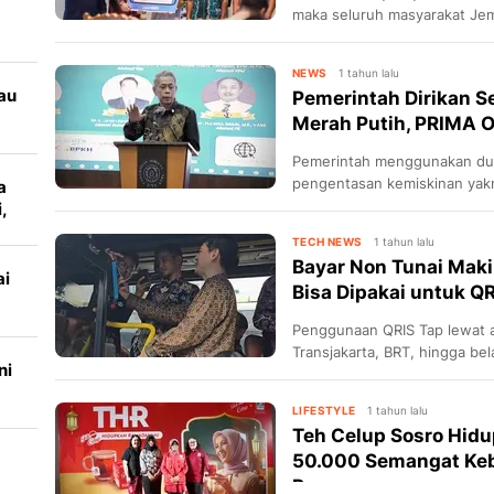
maka seluruh masyarakat Je
kesehatan gratis di seluruh
Kesehatan.
n
NEWS
1 tahun lalu
au
Pemerintah Dirikan S
Merah Putih, PRIMA Op
an
Pemerintah menggunakan dua
pengentasan kemiskinan yakni
a
mendirikan Sekolah Rakyat ba
,
melalui jalur ekonomi denga
TECH NEWS
1 tahun lalu
Merah Putih.
Bayar Non Tunai Mak
ai
Bisa Dipakai untuk Q
ai
Penggunaan QRIS Tap lewat a
Transjakarta, BRT, hingga bel
ni
AFF
LIFESTYLE
1 tahun lalu
Teh Celup Sosro Hid
50.000 Semangat Keb
Per...