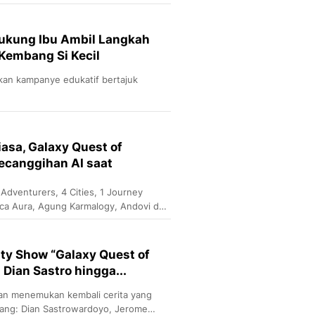
ga penyanyi Anggi Marito yang turut
Sport
buh aktif & kreatif melalui bermain
Berita Bola Terkini, Ja
Klasemen, Hasil Liga
Dukung Ibu Ambil Langkah
Kembang Si Kecil
kan kampanye edukatif bertajuk
asa, Galaxy Quest of
ecanggihan AI saat
 Adventurers, 4 Cities, 1 Journey
ca Aura, Agung Karmalogy, Andovi da
o Angeline, Dian Sastrowardoyo,
Steviano. Mereka terbagi dalam tiga tim
 misi lintas kota.
ity Show “Galaxy Quest of
 Dian Sastro hingga...
nan menemukan kembali cerita yang
ntang: Dian Sastrowardoyo, Jerome