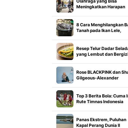
Olahraga yang Bisa
Meningkatkan Harapan
Hidup, Ini 7 Jenis yang
Paling Direkomendasika
8 Cara Menghilangkan B
Tanah pada Ikan Lele,
Ternyata Bisa Pakai Bah
Dapur
Resep Telur Dadar Selad
yang Lembut dan Bergizi
Wajib Recook di Rumah
Rose BLACKPINK dan Sh
Gilgeous-Alexander
Tunjukkan Cara Baru Pak
Gaya Preppy yang Lebih
Santai
Top 3 Berita Bola: Cuma I
Rute Timnas Indonesia
Menuju Semifinal Piala 
2026
Panas Ekstrem, Puluhan
Kapal Perang Dunia II