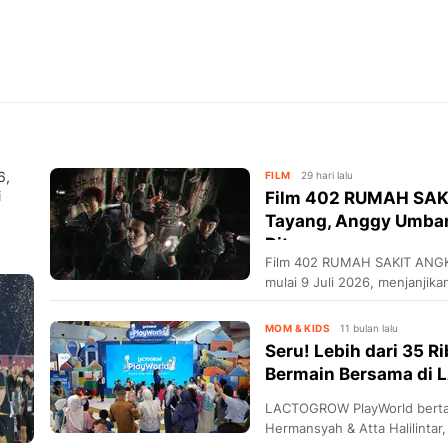
6,
FILM
29 hari lalu
i
Film 402 RUMAH SAK
Tayang, Anggy Umbara
Dit...
Film 402 RUMAH SAKIT ANGK
mulai 9 Juli 2026, menjanjika
aslinya.
MOM & KIDS
11 bulan lalu
Seru! Lebih dari 35 
Bermain Bersama di
LACTOGROW PlayWorld bertab
Hermansyah & Atta Halilintar,