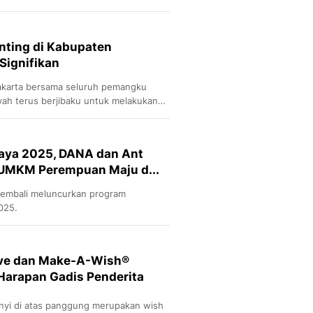
anyak lagi Tayang Eksklusif di Vidio
nting di Kabupaten
Signifikan
karta bersama seluruh pemangku
yah terus berjibaku untuk melakukan
daya 2025, DANA dan Ant
 UMKM Perempuan Maju d...
kembali meluncurkan program
025.
ove dan Make-A-Wish®️
Harapan Gadis Penderita
nyi di atas panggung merupakan wish