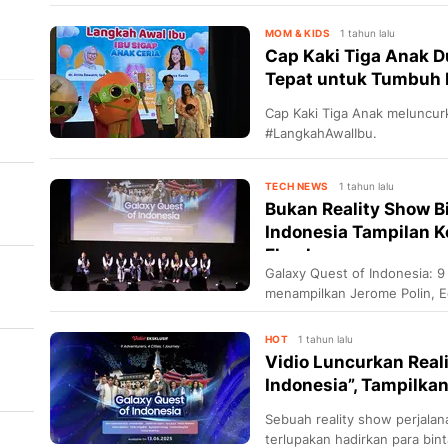
Franda & Samuel Zylgwn hing
mendukung si Kecil untuk tum
MOM & KIDS
1 tahun lalu
bersama.
Cap Kaki Tiga Anak 
Tepat untuk Tumbuh 
Cap Kaki Tiga Anak meluncur
#LangkahAwalIbu.
TECH NEWS
1 tahun lalu
Bukan Reality Show Bi
Indonesia Tampilan K
Eksploras...
Galaxy Quest of Indonesia: 9
menampilkan Jerome Polin, E
Lopez, Febby Rastanty, Yorik
Omara Esteghlal, dan Kelvin 
HOT
1 tahun lalu
untuk menjalankan serangkaian
Vidio Luncurkan Real
Indonesia”, Tampilkan
at
Sebuah reality show perjala
terlupakan hadirkan para bi