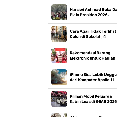
Harsiwi Achmad Buka D
Piala Presiden 2026:
Meningkat 16 Persen dar
Tahun Lalu
Cara Agar Tidak Terlihat
Culun di Sekolah, 4
Langkah Ampuh Tampil
Lebih Percaya Diri
Rekomendasi Barang
Elektronik untuk Hadiah
Lomba 17-an dengan
Budget Kurang dari Rp1
Ribuan
iPhone Bisa Lebih Unggu
dari Komputer Apollo 11
NASA, Ini Faktanya
Pilihan Mobil Keluarga
Kabin Luas di GIIAS 2026
Ini Daftarnya