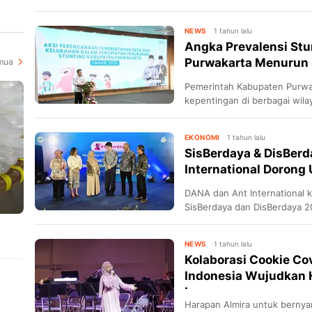
Polin, Omara Esteghlal, dan b
Mulai 13 Juni 2025.
NEWS
1 tahun lalu
Angka Prevalensi Stu
Purwakarta Menurun 
mua
Pemerintah Kabupaten Purwa
kepentingan di berbagai wila
penanganan stunting.
EKONOMI
1 tahun lalu
SisBerdaya & DisBer
International Dorong
DANA dan Ant International 
SisBerdaya dan DisBerdaya 2
NEWS
1 tahun lalu
Kolaborasi Cookie C
Indonesia Wujudkan 
Leu...
Harapan Almira untuk bernya