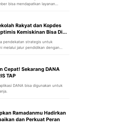
mber bisa mendapatkan layanan
 faskes yang bekerja sama dengan BPJS
ekolah Rakyat dan Kopdes
timis Kemiskinan Bisa Di...
 pendekatan strategis untuk
 melalui jalur pendidikan dengan
gi anak-anak keluarga miskin dan
n membentuk 70 ribu Koperasi Desa
in Cepat! Sekarang DANA
RIS TAP
plikasi DANA bisa digunakan untuk
anja.
upkan Ramadanmu Hadirkan
aikan dan Perkuat Peran