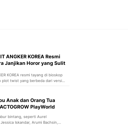
Feeds
Feeds Liputan6: Kumpul
Terbaru Harian
Otosia
Otosia
Spotlight
Berita Terkini, Kabar Te
Dan Dunia - Liputan6.
IT ANGKER KOREA Resmi
English
 Janjikan Horor yang Sulit
Exploring Knowledge, T
En.Liputan6.com
ER KOREA resmi tayang di bioskop
Disabilitas
n plot twist yang berbeda dari versi
Disabilitas Berita Terkini
Harian, Berita Terbaru,
Berita
Ribu Anak dan Orang Tua
Berita Hari Ini Politik,
 LACTOGROW PlayWorld
Health
Kabar Berita Terbaru D
ur bintang, seperti Aurel
Diet, Herbal Terbaik
 Jessica Iskandar, Arumi Bachsin,