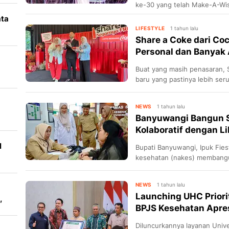
ke-30 yang telah Make-A-Wi
ata
LIFESTYLE
1 tahun lalu
i
Share a Coke dari Coc
Personal dan Banyak A
Buat yang masih penasaran, 
baru yang pastinya lebih seru
NEWS
1 tahun lalu
Banyuwangi Bangun S
Kolaboratif dengan L
00
l
Bupati Banyuwangi, Ipuk Fie
kesehatan (nakes) membangu
masyarakat guna meningkatk
meningkatkan derajat keseha
NEWS
1 tahun lalu
Launching UHC Priori
,
BPJS Kesehatan Apre
Diluncurkannya layanan Unive