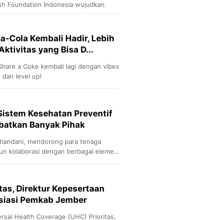
sh Foundation Indonesia wujudkan.
a-Cola Kembali Hadir, Lebih
ktivitas yang Bisa D...
Share a Coke kembali lagi dengan vibes
 dan level up!
istem Kesehatan Preventif
ibatkan Banyak Pihak
stiandani, mendorong para tenaga
n kolaborasi dengan berbagai elemen
an kesadaran hidup sehat dan
tan warga.
tas, Direktur Kepesertaan
siasi Pemkab Jember
rsal Health Coverage (UHC) Prioritas,