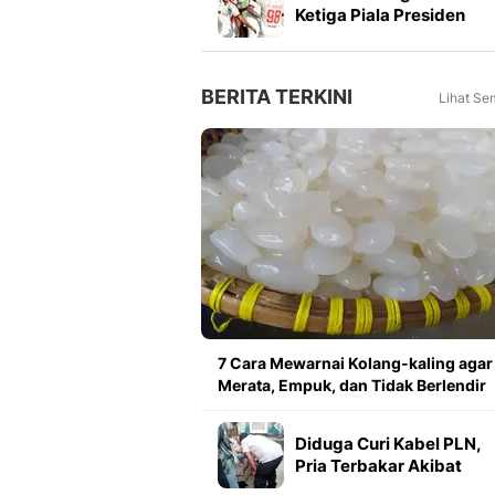
Ketiga Piala Presiden
2026, Marcos Santos
Soroti Fokus di Babak
Kedua
BERITA TERKINI
Lihat Se
7 Cara Mewarnai Kolang-kaling agar
Merata, Empuk, dan Tidak Berlendir
Diduga Curi Kabel PLN,
Pria Terbakar Akibat
Sengatan Listrik