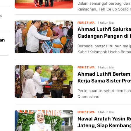
e
Dalam semangat berbagi dan
Ramadhan, Teh Celup Sosro 
Sosro Hidupkan Ramadhanmu
s
PERISTIWA
1 tahun lalu
Ahmad Luthfi Salurk
Cadangan Pangan di
dan
Berbagai bansos itu pun meli
Kube (Kelompok Usaha Bersa
PERISTIWA
1 tahun lalu
Ahmad Luthfi Bertemu
Kerja Sama Sister Pr
Pertemuan tersebut membaha
Queensland.
PERISTIWA
1 tahun lalu
Nawal Arafah Yasin 
Jateng, Siap Kemba