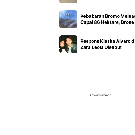
Muncul di Sungai Danub
Kebakaran Bromo Melua
Capai 86 Hektare, Drone
Dikerahkan Bantu
Pemadaman
Respons Kiesha Alvaro 
Zara Leola Disebut
Generasi Penerus Band
Ungu
Advertisement