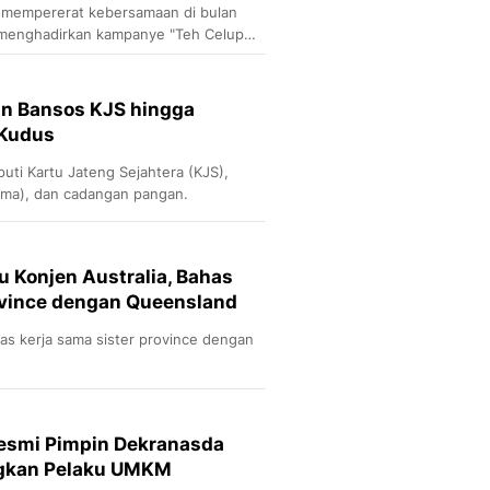
 mempererat kebersamaan di bulan
menghadirkan kampanye "Teh Celup
 (THR)".
an Bansos KJS hingga
 Kudus
puti Kartu Jateng Sejahtera (KJS),
ma), dan cadangan pangan.
 Konjen Australia, Bahas
ovince dengan Queensland
s kerja sama sister province dengan
Resmi Pimpin Dekranasda
ngkan Pelaku UMKM