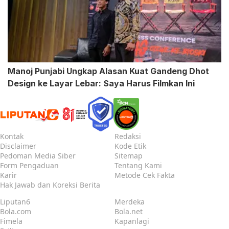
Manoj Punjabi Ungkap Alasan Kuat Gandeng Dhot
Design ke Layar Lebar: Saya Harus Filmkan Ini
Kontak
Redaksi
Disclaimer
Kode Etik
Pedoman Media Siber
Sitemap
Form Pengaduan
Tentang Kami
Karir
Metode Cek Fakta
Hak Jawab dan Koreksi Berita
Liputan6
Merdeka
Bola.com
Bola.net
Fimela
Kapanlagi