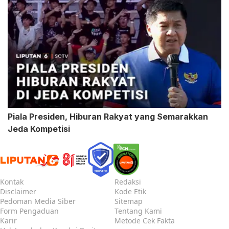
Piala Presiden, Hiburan Rakyat yang Semarakkan
Jeda Kompetisi
Kontak
Redaksi
Disclaimer
Kode Etik
Pedoman Media Siber
Sitemap
Form Pengaduan
Tentang Kami
Karir
Metode Cek Fakta