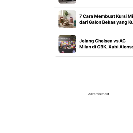
TPPU Eks Jampidsus
Febrie
7 Cara Membuat Kursi Mi
dari Galon Bekas yang K
Dipakai, Cantik dan Unik
Jelang Chelsea vs AC
Milan di GBK, Xabi Alons
Jelaskan Alasan Pilih
Sambangi Indonesia
Advertisement