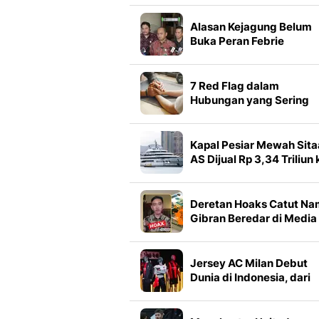
Alasan Kejagung Belum
Buka Peran Febrie
Adriansyah dalam Duga
TPPU
7 Red Flag dalam
Hubungan yang Sering
Diabaikan karena Terlalu
Mencintai
Kapal Pesiar Mewah Sit
AS Dijual Rp 3,34 Triliun 
Miliarder Dubai
Deretan Hoaks Catut N
Gibran Beredar di Media
Sosial, Simak Faktanya
Jersey AC Milan Debut
Dunia di Indonesia, dari
Stadion ke Street Style