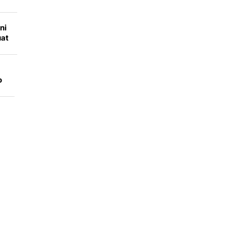
ni
uat
o