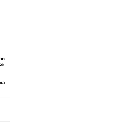
an
aan
ke
ama