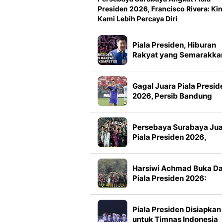
Presiden 2026, Francisco Rivera: Kin
Kami Lebih Percaya Diri
Piala Presiden, Hiburan
Rakyat yang Semarakka
Jeda Kompetisi
Gagal Juara Piala Presid
2026, Persib Bandung
Petik Banyak Pelajaran
Persebaya Surabaya Ju
Piala Presiden 2026,
Manajemen Imbau Bone
Tak Konvoi
Harsiwi Achmad Buka D
Piala Presiden 2026:
Meningkat 16 Persen dar
Tahun Lalu
Piala Presiden Disiapkan
untuk Timnas Indonesia