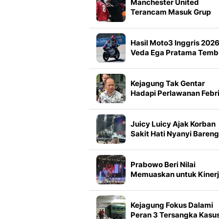
Manchester United
Terancam Masuk Grup
Neraka di Liga Champio
Hasil Moto3 Inggris 2026
Veda Ega Pratama Temb
3 Besar, Lolos Q2
Kejagung Tak Gentar
Hadapi Perlawanan Febr
Juicy Luicy Ajak Korban
Sakit Hati Nyanyi Bareng
The Sounds Project Vol 9
Prabowo Beri Nilai
Memuaskan untuk Kiner
Menteri ESDM Bahlil
Lahadalia
Kejagung Fokus Dalami
Peran 3 Tersangka Kasu