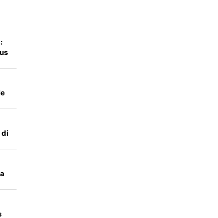
ns
:
us
ie
 di
ja
s