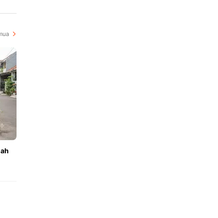
mua
mah