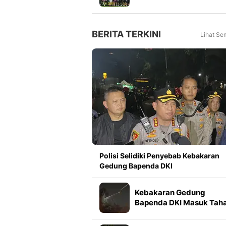
Meningkat 16 Persen dar
Tahun Lalu
BERITA TERKINI
Lihat Se
Polisi Selidiki Penyebab Kebakaran
Gedung Bapenda DKI
Kebakaran Gedung
Bapenda DKI Masuk Tah
Pendinginan