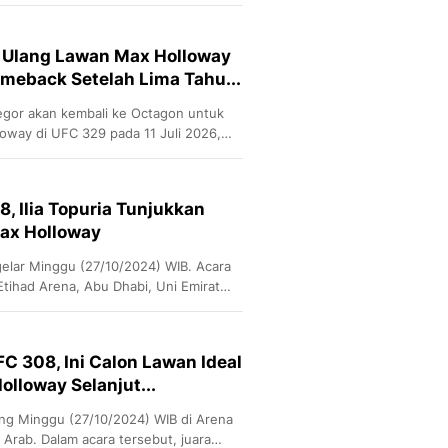
Sport
Berita Bola Terkini, Ja
Klasemen, Hasil Liga
 Ulang Lawan Max Holloway
omeback Setelah Lima Tahu...
or akan kembali ke Octagon untuk
oway di UFC 329 pada 11 Juli 2026,
ima tahun.
, Ilia Topuria Tunjukkan
ax Holloway
gelar Minggu (27/10/2024) WIB. Acara
Etihad Arena, Abu Dhabi, Uni Emirat
UFC 308, Ini Calon Lawan Ideal
olloway Selanjut...
 Arena
 Arab. Dalam acara tersebut, juara