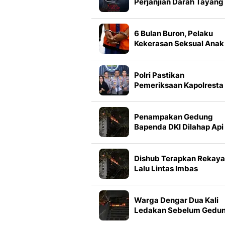
Perjanjian Darah Tayang
dalam Format IMAX, Sim
3 Faktanya
6 Bulan Buron, Pelaku
Kekerasan Seksual Anak
Ditangkap Sembunyi di
Mobil Travel
Polri Pastikan
Pemeriksaan Kapolresta
Banda Aceh Berjalan
Transparan
Penampakan Gedung
Bapenda DKI Dilahap Api
Dishub Terapkan Rekay
Lalu Lintas Imbas
Kebakaran Gedung
Bapenda DKI
Warga Dengar Dua Kali
Ledakan Sebelum Gedu
Bapenda DKI Kebakaran