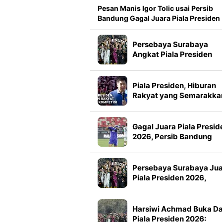
Pesan Manis Igor Tolic usai Persib
Bandung Gagal Juara Piala Presiden
Persebaya Surabaya
Angkat Piala Presiden
2026, Francisco Rivera:
Kini Kami Lebih Percaya
Diri
Piala Presiden, Hiburan
Rakyat yang Semarakka
Jeda Kompetisi
Gagal Juara Piala Presid
2026, Persib Bandung
Petik Banyak Pelajaran
Persebaya Surabaya Ju
Piala Presiden 2026,
Manajemen Imbau Bone
Tak Konvoi
Harsiwi Achmad Buka D
Piala Presiden 2026: