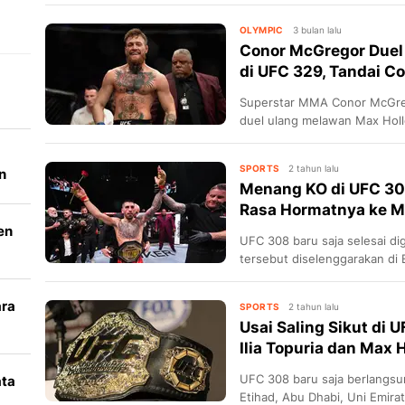
OLYMPIC
3 bulan lalu
Conor McGregor Duel
di UFC 329, Tandai C
Superstar MMA Conor McGreg
duel ulang melawan Max Holl
menandai comeback setelah l
SPORTS
2 tahun lalu
n
Menang KO di UFC 308
Rasa Hormatnya ke M
en
UFC 308 baru saja selesai di
tersebut diselenggarakan di 
Arab.
ara
SPORTS
2 tahun lalu
Usai Saling Sikut di 
k
Ilia Topuria dan Max H
UFC 308 baru saja berlangsung Minggu (27/10/2024) WIB di
ata
Etihad, Abu Dhabi, Uni Emirat