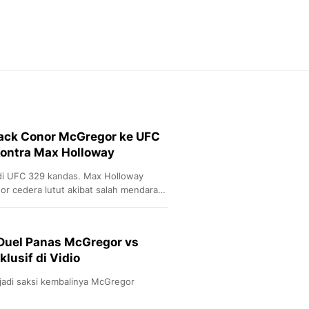
Feeds
Feeds Liputan6: Kumpul
Terbaru Harian
Otosia
Otosia
Spotlight
Berita Terkini, Kabar Te
Dan Dunia - Liputan6.
ack Conor McGregor ke UFC
English
Kontra Max Holloway
Exploring Knowledge, T
En.Liputan6.com
i UFC 329 kandas. Max Holloway
Disabilitas
 cedera lutut akibat salah mendarat
Disabilitas Berita Terkini
s Vegas.
Harian, Berita Terbaru,
Berita
Duel Panas McGregor vs
Berita Hari Ini Politik,
lusif di Vidio
Health
Kabar Berita Terbaru D
jadi saksi kembalinya McGregor
Diet, Herbal Terbaik