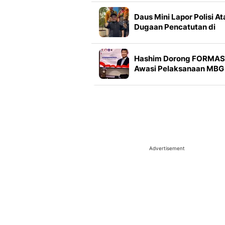
Daus Mini Lapor Polisi At
Dugaan Pencatutan di
TikTok: Awalnya
Didiamkan, tapi Makin
Parah
Hashim Dorong FORMAS
Awasi Pelaksanaan MBG 
Seluruh Indonesia
Advertisement