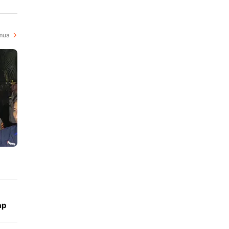
kelas bulu UFC, Ilia Topuria 
i
peringkat kedua kelas bulu 
mua
ap