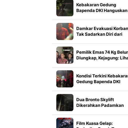
Kebakaran Gedung
Bapenda DKI Hanguskan
Lantai
Damkar Evakuasi Korba
Tak Sadarkan Diri dari
Gedung Bapenda DKI
Pemilik Emas 74 Kg Bel
Diungkap, Kejagung: Lih
di Persidangan
Kondisi Terkini Kebakara
Gedung Bapenda DKI
Dua Bronto Skylift
Dikerahkan Padamkan
Kebakaran Gedung
Bapenda DKI
Film Kuasa Gelap: