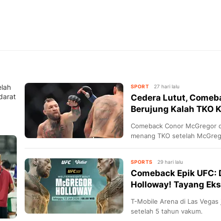
lah
SPORT
27 hari lalu
darat
Cedera Lutut, Comeb
Berujung Kalah TKO 
Comeback Conor McGregor d
menang TKO setelah McGregor
saat tendangan kedua, di La
SPORTS
29 hari lalu
Comeback Epik UFC: 
Holloway! Tayang Eksk
T-Mobile Arena di Las Vegas 
setelah 5 tahun vakum.