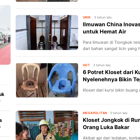
UNIK
3 tahun lalu
Ilmuwan China Inovas
untuk Hemat Air
Para ilmuwan di Tiongkok tel
dari bahan sangat licin yang
HOT
3 tahun lalu
6 Potret Kloset dari K
Nyelenehnya Bikin Te
Kloset dari kursi bikin buang 
uk
o
MEGAPOLITAN
3 tahun lalu
Kloset Jongkok di Ru
s
a
Orang Luka Bakar
Akibat api dari ledakan, korb