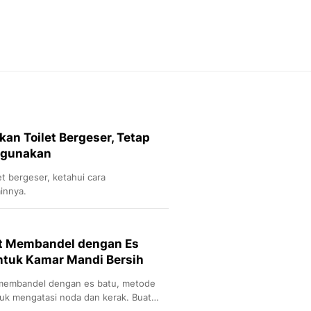
Feeds
Feeds Liputan6: Kumpul
Terbaru Harian
Otosia
Otosia
Spotlight
Berita Terkini, Kabar Te
Dan Dunia - Liputan6.
n Toilet Bergeser, Tetap
English
igunakan
Exploring Knowledge, T
En.Liputan6.com
t bergeser, ketahui cara
Disabilitas
innya.
Disabilitas Berita Terkini
Harian, Berita Terbaru,
Berita
et Membandel dengan Es
Berita Hari Ini Politik,
ntuk Kamar Mandi Bersih
Health
Kabar Berita Terbaru D
t membandel dengan es batu, metode
Diet, Herbal Terbaik
uk mengatasi noda dan kerak. Buat