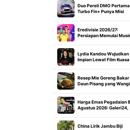
Duo Pereli DMO Pertama
Turbo Fin+ Punya Misi
Besar di Sumut
Eredivisie 2026/27:
Persiapan Memulai Mus
Baru Live Streaming Ha
di Vidio
Lydia Kandou Wujudkan
Impian Lewat Film Kuasa
Gelap: Perjanjian Darah
Resep Mie Goreng Bakar
Daun Pisang yang Wangi
Smoky
Harga Emas Pegadaian 
Agustus 2026: Galeri24,
Antam dan UBS Kompak
Melejit
China Lirik Jambu Biji