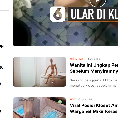
iar
api
CITIZEN6
5 tahun lalu
Wanita Ini Ungkap P
26
Sebelum Menyiramnya
Seorang pengguna TikTok ber
t
menutup kloset sebelum men
HOT
6 tahun lalu
Viral Posisi Kloset An
s
Warganet Mikir Keras