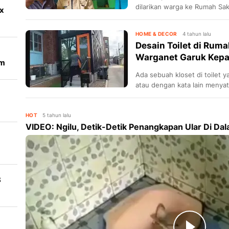
dilarikan warga ke Rumah Sa
x
medis.
HOME & DECOR
4 tahun lalu
Desain Toilet di Ruma
Warganet Garuk Kepa
im
nya
Ada sebuah kloset di toilet 
atau dengan kata lain menya
HOT
5 tahun lalu
VIDEO: Ngilu, Detik-Detik Penangkapan Ular Di Dal
8