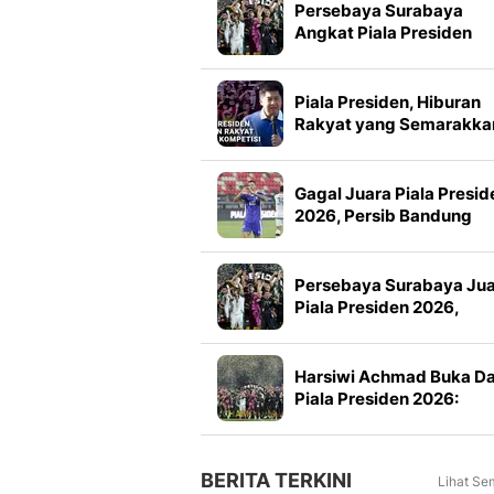
Persebaya Surabaya
Angkat Piala Presiden
2026, Francisco Rivera:
Kini Kami Lebih Percaya
Diri
Piala Presiden, Hiburan
Rakyat yang Semarakka
Jeda Kompetisi
Gagal Juara Piala Presid
2026, Persib Bandung
Petik Banyak Pelajaran
Persebaya Surabaya Ju
Piala Presiden 2026,
Manajemen Imbau Bone
Tak Konvoi
Harsiwi Achmad Buka D
Piala Presiden 2026:
Meningkat 16 Persen dar
Tahun Lalu
BERITA TERKINI
Lihat Se