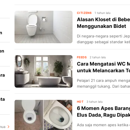
CITIZEN6
1 tahun lalu
Alasan Kloset di Beb
Menggunakan Bidet
n
Di negara-negara seperti Jepa
dianggap sebagai standar keb
hanya menggunakan tisu toile
en
FEEDS
2 tahun lalu
Cara Mengatasi WC M
untuk Melancarkan To
ara
Pelajari 21 cara ampuh meng
k
memanggil tukang. Dari baha
untuk melancarkan toilet ter
ata
HOT
3 tahun lalu
6 Momen Apes Barang J
i
Elus Dada, Ragu Dipak
Ada saja momen apes ketika 
mua