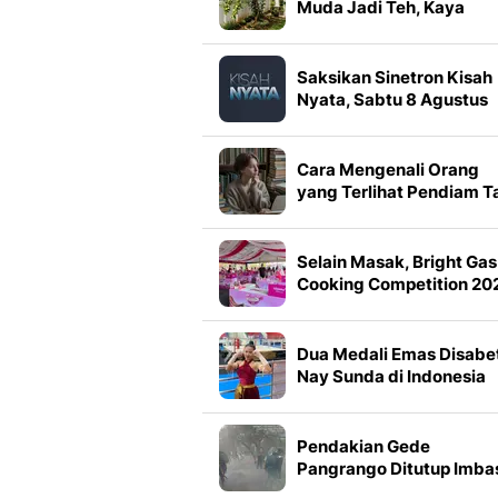
Muda Jadi Teh, Kaya
Senyawa Bioaktif
Saksikan Sinetron Kisah
Nyata, Sabtu 8 Agustus
Pukul 13.00 WIB di Indos
Cara Mengenali Orang
yang Terlihat Pendiam T
Aslinya Sangat Cerdas
Selain Masak, Bright Gas
Cooking Competition 20
Ajak Warga Tegal
Lestarikan Kuliner
Nusantara
Dua Medali Emas Disabe
Nay Sunda di Indonesia
Muaythai Championship
2026
Pendakian Gede
Pangrango Ditutup Imba
Kebakaran