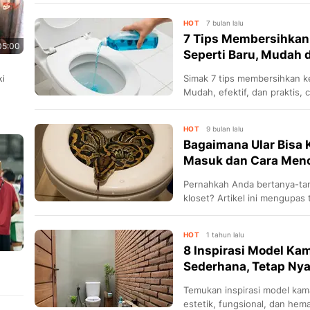
kamar mandi Anda bersih mak
HOT
7 bulan lalu
7 Tips Membersihkan 
05:00
Seperti Baru, Mudah d
Simak 7 tips membersihkan ke
ki
Mudah, efektif, dan praktis,
tetap bersih dan higienis seti
HOT
9 bulan lalu
Bagaimana Ular Bisa Ke
Masuk dan Cara Men
Pernahkah Anda bertanya-tany
kloset? Artikel ini mengupas
pencegahan, dan tindakan tepa
HOT
1 tahun lalu
8 Inspirasi Model K
Sederhana, Tetap Ny
Temukan inspirasi model ka
estetik, fungsional, dan hema