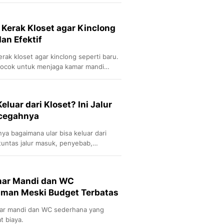
simal!
Sport
Berita Bola Terkini, Ja
Klasemen, Hasil Liga
Kerak Kloset agar Kinclong
an Efektif
rak kloset agar kinclong seperti baru.
 cocok untuk menjaga kamar mandi
ap hari.
luar dari Kloset? Ini Jalur
cegahnya
a bagaimana ular bisa keluar dari
 tuntas jalur masuk, penyebab,
t jika terjadi.
amar Mandi dan WC
aman Meski Budget Terbatas
mar mandi dan WC sederhana yang
t biaya.