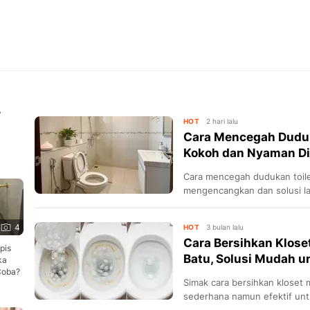
,
HOT
2 hari lalu
Cara Mencegah Duduka
Kokoh dan Nyaman D
Cara mencegah dudukan toile
mengencangkan dan solusi la
4
HOT
3 bulan lalu
Cara Bersihkan Klos
pis
Batu, Solusi Mudah u
ka
Coba?
Simak cara bersihkan klose
sederhana namun efektif unt