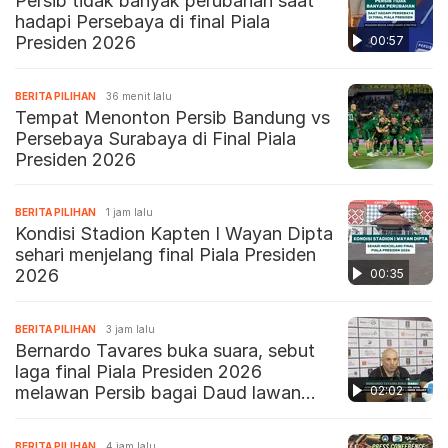
Persib tidak banyak perubahan saat
hadapi Persebaya di final Piala
Presiden 2026
00:57
BERITA PILIHAN
36 menit lalu
Tempat Menonton Persib Bandung vs
Persebaya Surabaya di Final Piala
Presiden 2026
BERITA PILIHAN
1 jam lalu
Kondisi Stadion Kapten I Wayan Dipta
sehari menjelang final Piala Presiden
2026
00:35
BERITA PILIHAN
3 jam lalu
Bernardo Tavares buka suara, sebut
laga final Piala Presiden 2026
melawan Persib bagai Daud lawan
02:02
Goliat
BERITA PILIHAN
4 jam lalu