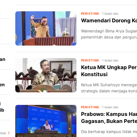
PERISTIWA
1 bulan lalu
Wamendari Dorong Ko
Wamendagri Bima Arya Sugiar
-
pemerintah desa dan perguru
kapasitas kepala desa.
kan
PERISTIWA
1 bulan lalu
l
Ketua MK Ungkap Per
Konstitusi
en
Ketua MK Suhartoyo menegask
ar
strategis dalam menjaga konst
l
PERISTIWA
1 bulan lalu
ib
Prabowo: Kampus Har
Gagasan, Bukan Pert
Dia berharap kampus tidak me
mua