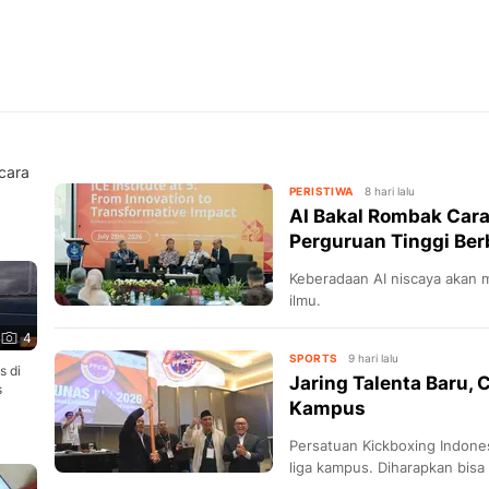
cara
PERISTIWA
8 hari lalu
AI Bakal Rombak Cara 
Perguruan Tinggi Be
Keberadaan AI niscaya akan m
ilmu.
4
SPORTS
9 hari lalu
s di
Jaring Talenta Baru,
s
Kampus
Persatuan Kickboxing Indones
liga kampus. Diharapkan bisa 