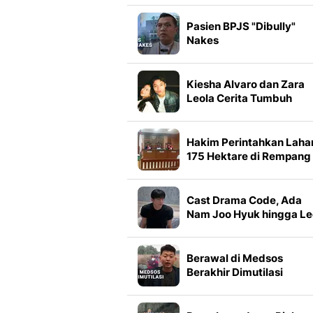
Pasien BPJS "Dibully"
Nakes
Kiesha Alvaro dan Zara
Leola Cerita Tumbuh
Bersama Sejak Kecil
Berkat Ungu
Hakim Perintahkan Laha
175 Hektare di Rempang
Dikembalikan ke BP Bat
Cast Drama Code, Ada
Nam Joo Hyuk hingga Le
Yi Dam
Berawal di Medsos
Berakhir Dimutilasi