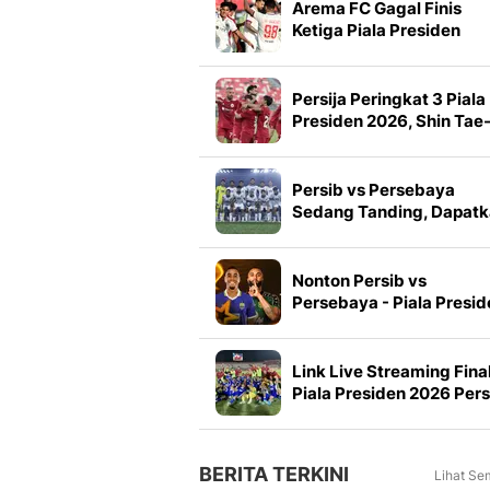
Arema FC Gagal Finis
Ketiga Piala Presiden
2026, Marcos Santos
Soroti Fokus di Babak
Kedua
Persija Peringkat 3 Piala
Presiden 2026, Shin Tae
yong Puji Pemain Muda
Persib vs Persebaya
Sedang Tanding, Dapat
Link Live Streaming Fina
Piala Presiden 2026
Nonton Persib vs
Persebaya - Piala Presid
Babak Final: Berebut Gel
Juara Pramusim di Vidio
Link Live Streaming Fina
Piala Presiden 2026 Pers
vs Persebaya
BERITA TERKINI
Lihat Se