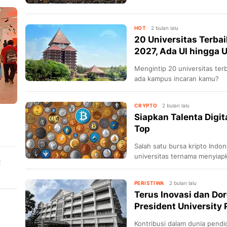
HOT
2 bulan lalu
20 Universitas Terba
2027, Ada UI hingga 
Mengintip 20 universitas ter
ada kampus incaran kamu?
CRYPTO
2 bulan lalu
Siapkan Talenta Digit
Top
Salah satu bursa kripto Indo
universitas ternama menyiapk
t
PERISTIWA
2 bulan lalu
Terus Inovasi dan Dor
President University 
Kontribusi dalam dunia pend