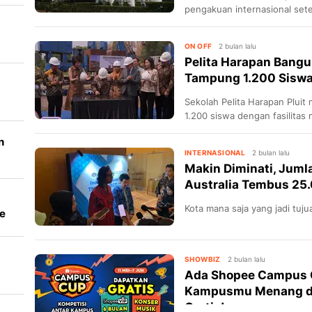
pengakuan internasional sete
dunia.
ON OFF
2 bulan lalu
Pelita Harapan Bangu
Tampung 1.200 Sisw
Sekolah Pelita Harapan Plui
1.200 siswa dengan fasilitas
n
INTERNASIONAL
2 bulan lalu
Makin Diminati, Jumla
am
Australia Tembus 25
Kota mana saja yang jadi tuju
e
SHOWBIZ
2 bulan lalu
Ada Shopee Campus C
Kampusmu Menang da
Gratis!