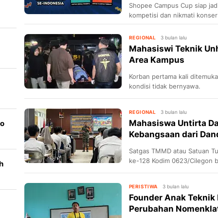
Shopee Campus Cup siap jad
kompetisi dan nikmati konser
at
REGIONAL
3 bulan lalu
Mahasiswi Teknik Un
Area Kampus
Korban pertama kali ditemuk
kondisi tidak bernyawa.
dan
REGIONAL
3 bulan lalu
Mahasiswa Untirta 
go
Kebangsaan dari Dan
Satgas TMMD atau Satuan T
ke-128 Kodim 0623/Cilegon 
h
Kebangsaan.
PERISTIWA
3 bulan lalu
Founder Anak Teknik 
Perubahan Nomenklat