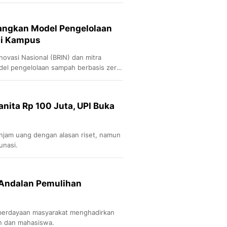
Sport
Berita Bola Terkini, Ja
Klasemen, Hasil Liga
angkan Model Pengelolaan
di Kampus
novasi Nasional (BRIN) dan mitra
el pengelolaan sampah berbasis zero
nita Rp 100 Juta, UPI Buka
jam uang dengan alasan riset, namun
unasi.
 Andalan Pemulihan
berdayaan masyarakat menghadirkan
en dan mahasiswa.