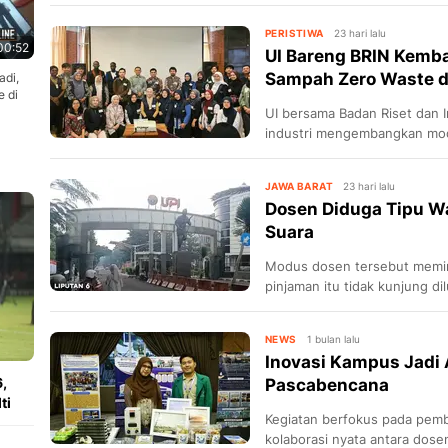
PERISTIWA
23 hari lalu
00:52
UI Bareng BRIN Kemb
Sampah Zero Waste 
adi,
e di
UI bersama Badan Riset dan I
industri mengembangkan mod
waste di institusi pendidikan.
JAWA BARAT
23 hari lalu
Dosen Diduga Tipu Wa
Suara
Modus dosen tersebut memin
pinjaman itu tidak kunjung dil
NEWS
1 bulan lalu
Inovasi Kampus Jadi
,
Pascabencana
ti
Kegiatan berfokus pada pem
kolaborasi nyata antara dos