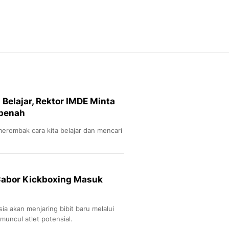
Feeds
Feeds Liputan6: Kumpul
Terbaru Harian
Otosia
Otosia
Spotlight
Berita Terkini, Kabar Te
Dan Dunia - Liputan6.
Belajar, Rektor IMDE Minta
English
rbenah
Exploring Knowledge, T
En.Liputan6.com
erombak cara kita belajar dan mencari
Disabilitas
Disabilitas Berita Terkini
Harian, Berita Terbaru,
Berita
 Cabor Kickboxing Masuk
Berita Hari Ini Politik,
Health
Kabar Berita Terbaru D
ia akan menjaring bibit baru melalui
Diet, Herbal Terbaik
muncul atlet potensial.