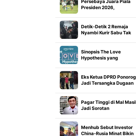
Persebaya Juara Piala
Presiden 2026,
Tumbangkan Persib Lew
Adu Penalti
Detik-Detik 2 Remaja
Nyambi Kurir Sabu Tak
Berkutik saat Dibekuk
Sinopsis The Love
Hypothesis yang
Dibintangi Lili Reinhart 
Tom Bateman
Eks Ketua DPRD Ponoro
Jadi Tersangka Dugaan
Korupsi Tunjangan
Perumahan
Pagar Tinggi di Mal Masi
Jadi Sorotan
Menhub Sebut Investor
China-Rusia Minat Bikin