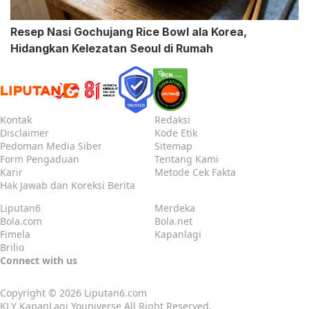
Resep Nasi Gochujang Rice Bowl ala Korea,
Hidangkan Kelezatan Seoul di Rumah
Kontak
Redaksi
Disclaimer
Kode Etik
Pedoman Media Siber
Sitemap
Form Pengaduan
Tentang Kami
Karir
Metode Cek Fakta
Hak Jawab dan Koreksi Berita
Liputan6
Merdeka
Bola.com
Bola.net
Fimela
Kapanlagi
Brilio
Connect with us
Copyright © 2026
Liputan6.com
KLY KapanLagi Youniverse All Right Reserved.