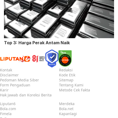
Top 3: Harga Perak Antam Naik
Kontak
Redaksi
Disclaimer
Kode Etik
Pedoman Media Siber
Sitemap
Form Pengaduan
Tentang Kami
Karir
Metode Cek Fakta
Hak Jawab dan Koreksi Berita
Liputan6
Merdeka
Bola.com
Bola.net
Fimela
Kapanlagi