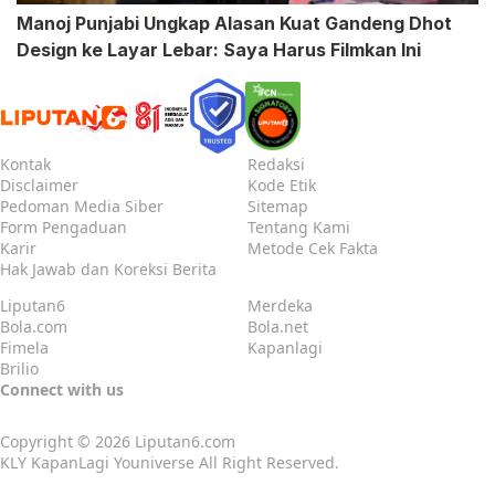
Manoj Punjabi Ungkap Alasan Kuat Gandeng Dhot
Design ke Layar Lebar: Saya Harus Filmkan Ini
Kontak
Redaksi
Disclaimer
Kode Etik
Pedoman Media Siber
Sitemap
Form Pengaduan
Tentang Kami
Karir
Metode Cek Fakta
Hak Jawab dan Koreksi Berita
Liputan6
Merdeka
Bola.com
Bola.net
Fimela
Kapanlagi
Brilio
Connect with us
Copyright © 2026
Liputan6.com
KLY KapanLagi Youniverse All Right Reserved.