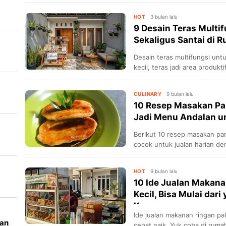
HOT
3 bulan lalu
9 Desain Teras Multi
Sekaligus Santai di R
Desain teras multifungsi untu
kecil, teras jadi area produkt
CULINARY
9 bulan lalu
10 Resep Masakan P
at
Jadi Menu Andalan un
Berikut 10 resep masakan pa
cocok untuk jualan harian d
HOT
9 bulan lalu
-
10 Ide Jualan Makan
Kecil, Bisa Mulai dar
Konsum...
Ide jualan makanan ringan pali
kan
cepat naik. Yuk coba di rumah