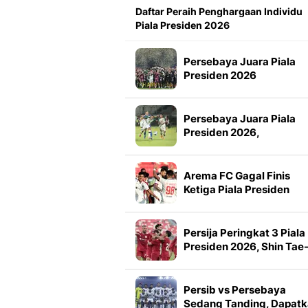
Daftar Peraih Penghargaan Individu
Piala Presiden 2026
Persebaya Juara Piala
Presiden 2026
Persebaya Juara Piala
Presiden 2026,
Tumbangkan Persib Lew
Adu Penalti
Arema FC Gagal Finis
Ketiga Piala Presiden
2026, Marcos Santos
Soroti Fokus di Babak
Kedua
Persija Peringkat 3 Piala
Presiden 2026, Shin Tae
yong Puji Pemain Muda
Persib vs Persebaya
Sedang Tanding, Dapat