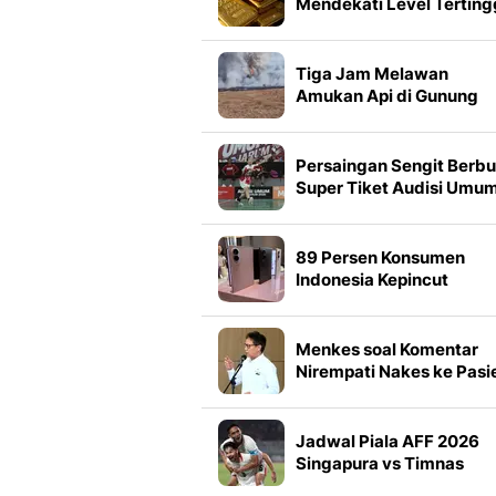
Mendekati Level Terting
dalam 7 Minggu
Tiga Jam Melawan
Amukan Api di Gunung
Gede, Bara Masih
Mengintai
Persaingan Sengit Berbu
Super Tiket Audisi Umu
PB Djarum 2026 di
Makassar
89 Persen Konsumen
Indonesia Kepincut
Samsung Galaxy Z Fold8
Ini Alasannya
Menkes soal Komentar
Nirempati Nakes ke Pasi
BPJS: Saya Sedih Sekali
Jadwal Piala AFF 2026
Singapura vs Timnas
Indonesia, Tanding Mal