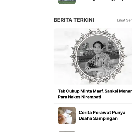
Link Live Streaming Fina
Piala Presiden 2026
BERITA TERKINI
Lihat Se
Tak Cukup Minta Maaf, Sanksi Menan
Para Nakes Nirempati
Cerita Perawat Punya
Usaha Sampingan
Beromzet Rp 22 Miliar