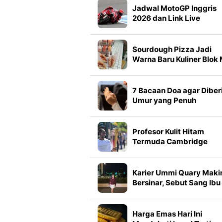
Jadwal MotoGP Inggris
2026 dan Link Live
Streaming, Jumat 7
Agustus
Sourdough Pizza Jadi
Warna Baru Kuliner Blok 
Bawa Konsep Pizza
dengan Adonan
Fermentasi Alami
7 Bacaan Doa agar Diber
Umur yang Penuh
Keberkahan, Ridha Allah
sepanjang Usia
Profesor Kulit Hitam
Termuda Cambridge
Mundur di Tengah Isu
Plagiarisme
Karier Ummi Quary Maki
Bersinar, Sebut Sang Ibu
Sebagai Jimat Keberkah
Harga Emas Hari Ini