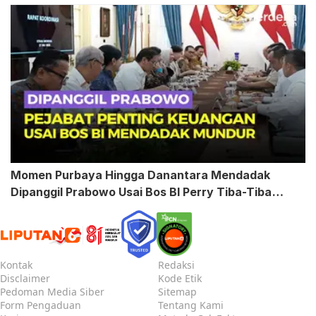
Momen Purbaya Hingga Danantara Mendadak
Dipanggil Prabowo Usai Bos BI Perry Tiba-Tiba
Mundur
Kontak
Redaksi
Disclaimer
Kode Etik
Pedoman Media Siber
Sitemap
Form Pengaduan
Tentang Kami