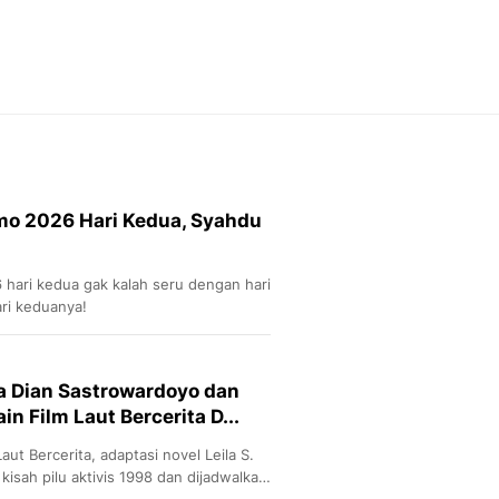
Feeds
Feeds Liputan6: Kumpul
Terbaru Harian
Otosia
Otosia
Spotlight
Berita Terkini, Kabar Te
Dan Dunia - Liputan6.
mo 2026 Hari Kedua, Syahdu
English
Exploring Knowledge, T
En.Liputan6.com
hari kedua gak kalah seru dengan hari
Disabilitas
ari keduanya!
Disabilitas Berita Terkini
Harian, Berita Terbaru,
Berita
a Dian Sastrowardoyo dan
Berita Hari Ini Politik,
in Film Laut Bercerita D...
Health
Kabar Berita Terbaru D
ut Bercerita, adaptasi novel Leila S.
Diet, Herbal Terbaik
kisah pilu aktivis 1998 dan dijadwalkan