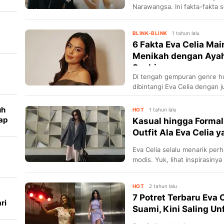
Narawangsa. Ini fakta-fakta
sempat diajukan ke PN Jaksel
BLINK-BLINK
1 tahun lalu
6 Fakta Eva Celia Mai
Menikah dengan Ayah
Sophia...
Di tengah gempuran genre hor
dibintangi Eva Celia dengan 
Menikah Dengan Ayah.
uh
HOT
1 tahun lalu
ap
Kasual hingga Formal,
Outfit Ala Eva Celia 
Eva Celia selalu menarik per
modis. Yuk, lihat inspirasiny
setiap hari!
,
HOT
2 tahun lalu
7 Potret Terbaru Eva 
ri
Suami, Kini Saling Un