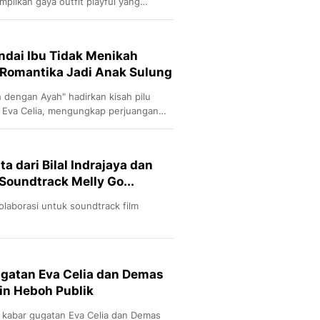
pilkan gaya outfit playful yang
Andai Ibu Tidak Menikah
 Romantika Jadi Anak Sulung
h dengan Ayah" hadirkan kisah pilu
 Eva Celia, mengungkap perjuangan
rga.
a dari Bilal Indrajaya dan
 Soundtrack Melly Go...
kolaborasi untuk soundtrack film
ugatan Eva Celia dan Demas
in Heboh Publik
 kabar gugatan Eva Celia dan Demas