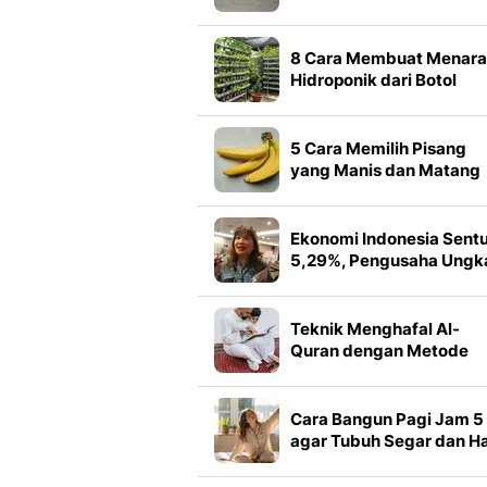
Pantai Sumba, Nikmati
Liburan Keluarga
8 Cara Membuat Menara
Hidroponik dari Botol
Bekas dan Pipa PVC,
Hemat Biaya
5 Cara Memilih Pisang
yang Manis dan Matang
Pas, Cek Warna dan
Aromanya
Ekonomi Indonesia Sent
5,29%, Pengusaha Ungk
Tekanan Global hingga
Domestik
Teknik Menghafal Al-
Quran dengan Metode
Pengulangan Sederhana
Panduan Praktis semua
Usia
Cara Bangun Pagi Jam 5
agar Tubuh Segar dan Ha
Lebih Produktif