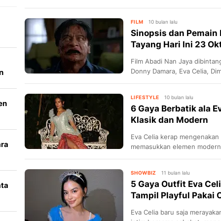
tradisional yang unik.
FILM
10 bulan lalu
Sinopsis dan Pemain 
Tayang Hari Ini 23 Ok
Film Abadi Nan Jaya dibintang
Donny Damara, Eva Celia, Di
n
Seperti apa sinopsisnya?
LIFESTYLE
10 bulan lalu
en
6 Gaya Berbatik ala 
Klasik dan Modern
Eva Celia kerap mengenakan b
ara
memasukkan elemen modern d
k
SHOWBIZ
11 bulan lalu
5 Gaya Outfit Eva Cel
ata
Tampil Playful Pakai 
i
Eva Celia baru saja merayak