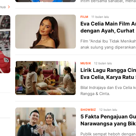
intim bersama sahabat, menam
menarik perhatian.
mua
FILM
11 bulan lalu
Eva Celia Main Film 
dengan Ayah, Curhat
Film "Andai Ibu Tidak Menika
anak sulung yang diperankan
dan pengorbanan demi kelua
MUSIK
12 bulan lalu
Lirik Lagu Rangga Cint
Eva Celia, Karya Ratu
Bilal Indrajaya dan Eva Celia 
Rangga & Cinta.
a
SHOWBIZ
12 bulan lalu
5 Fakta Pengajuan G
Narawangsa yang Bik
Publik sempat heboh dengan