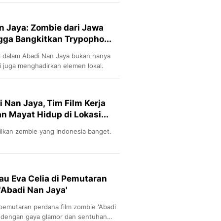
Sport
Berita Bola Terkini, Ja
Klasemen, Hasil Liga
n Jaya: Zombie dari Jawa
ngga Bangkitkan Trypopho...
l dalam Abadi Nan Jaya bukan hanya
i juga menghadirkan elemen lokal.
 Nan Jaya, Tim Film Kerja
n Mayat Hidup di Lokasi...
lkan zombie yang Indonesia banget.
u Eva Celia di Pemutaran
'Abadi Nan Jaya'
pemutaran perdana film zombie 'Abadi
n dengan gaya glamor dan sentuhan