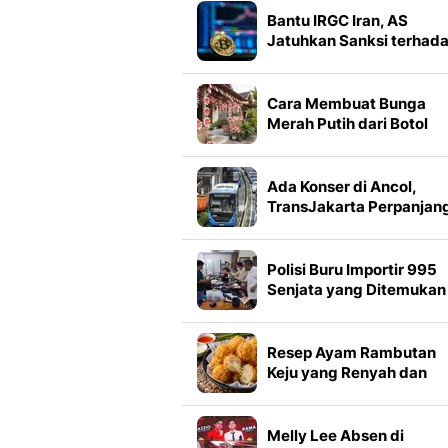
Bantu IRGC Iran, AS
Jatuhkan Sanksi terhad
Bursa Kripto Dubai
Cara Membuat Bunga
Merah Putih dari Botol
Plastik Bekas, Hiasan
Meriah Ramah Lingkung
Ada Konser di Ancol,
TransJakarta Perpanjan
Operasional
Polisi Buru Importir 995
Senjata yang Ditemukan 
Sekolah Jaksel
Resep Ayam Rambutan
Keju yang Renyah dan
Lumer
Melly Lee Absen di