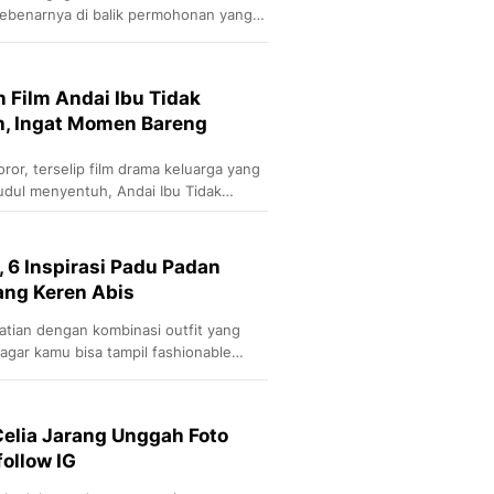
 sebenarnya di balik permohonan yang
.
n Film Andai Ibu Tidak
, Ingat Momen Bareng
or, terselip film drama keluarga yang
judul menyentuh, Andai Ibu Tidak
 6 Inspirasi Padu Padan
yang Keren Abis
hatian dengan kombinasi outfit yang
a agar kamu bisa tampil fashionable
Celia Jarang Unggah Foto
follow IG