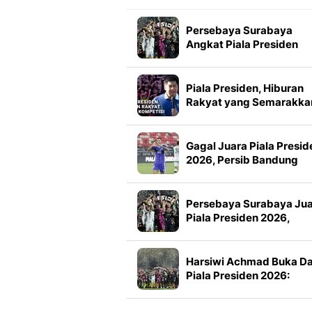
Persebaya Surabaya
Angkat Piala Presiden
2026, Francisco Rivera:
Kini Kami Lebih Percaya
Diri
Piala Presiden, Hiburan
Rakyat yang Semarakka
Jeda Kompetisi
Gagal Juara Piala Presid
2026, Persib Bandung
Petik Banyak Pelajaran
Persebaya Surabaya Ju
Piala Presiden 2026,
Manajemen Imbau Bone
Tak Konvoi
Harsiwi Achmad Buka D
Piala Presiden 2026:
Meningkat 16 Persen dar
Tahun Lalu