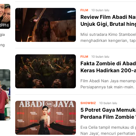
tayang 2026.
FILM
10 bulan lalu
Review Film Abadi Na
Unjuk Gigi, Brutal hi
01:16
Misi sutradara Kimo Stamboe
gia
menghadirkan kengerian, tap
ang
FILM
10 bulan lalu
Fakta Zombie di Abadi
Keras Hadirkan 200-a
Film Abadi Nan Jaya menampi
Persiapannya tak main-main.
SHOWBIZ
10 bulan lalu
5 Potret Gaya Memuka
Perdana Film Zombie 
Eva Celia tampil memukau di 
Nan Jaya', mencuri perhatia