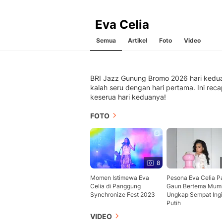
Eva Celia
Semua
Artikel
Foto
Video
BRI Jazz Gunung Bromo 2026 hari kedu
kalah seru dengan hari pertama. Ini rec
keserua hari keduanya!
FOTO
8
Momen Istimewa Eva
Pesona Eva Celia P
Celia di Panggung
Gaun Bertema Mumi
Synchronize Fest 2023
Ungkap Sempat Ing
Putih
VIDEO