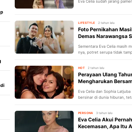
Eva Celia sudah jarang pame
ap
LIFESTYLE
2 tahun lalu
Foto Pernikahan Masi
Demas Narawangsa Sal
Sementara Eva Celia masih m
an
nya, potret serupa tidak ta
g
HOT
2 tahun lalu
Perayaan Ulang Tahun
Mengharukan Bersama
di
Eva Celia dan Sophia Latjuba 
bersinar di dunia hiburan, te
dengan ikatan yang sangat k
PERSONA
3 tahun lalu
Eva Celia Akui Perna
Kecemasan, Apa Itu A