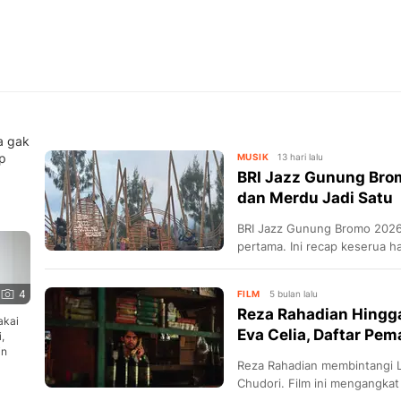
a gak
ap
MUSIK
13 hari lalu
BRI Jazz Gunung Bro
dan Merdu Jadi Satu
BRI Jazz Gunung Bromo 2026 
pertama. Ini recap keserua h
4
FILM
5 bulan lalu
Reza Rahadian Hingg
akai
Eva Celia, Daftar Pema
,
in
Reza Rahadian membintangi La
Chudori. Film ini mengangkat 