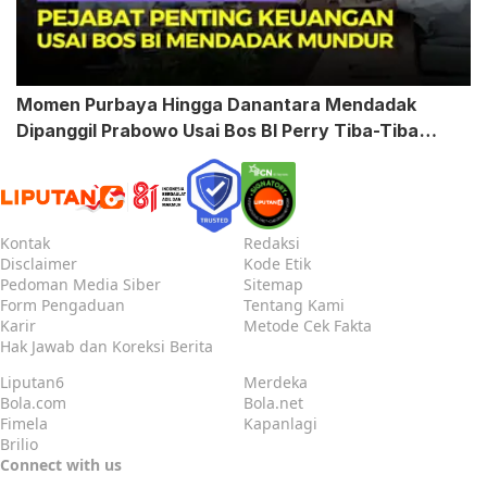
Momen Purbaya Hingga Danantara Mendadak
Dipanggil Prabowo Usai Bos BI Perry Tiba-Tiba
Mundur
Kontak
Redaksi
Disclaimer
Kode Etik
Pedoman Media Siber
Sitemap
Form Pengaduan
Tentang Kami
Karir
Metode Cek Fakta
Hak Jawab dan Koreksi Berita
Liputan6
Merdeka
Bola.com
Bola.net
Fimela
Kapanlagi
Brilio
Connect with us