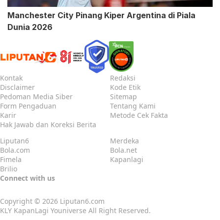
Manchester City Pinang Kiper Argentina di Piala
Dunia 2026
Kontak
Redaksi
Disclaimer
Kode Etik
Pedoman Media Siber
Sitemap
Form Pengaduan
Tentang Kami
Karir
Metode Cek Fakta
Hak Jawab dan Koreksi Berita
Liputan6
Merdeka
Bola.com
Bola.net
Fimela
Kapanlagi
Brilio
Connect with us
Copyright © 2026
Liputan6.com
KLY KapanLagi Youniverse All Right Reserved.