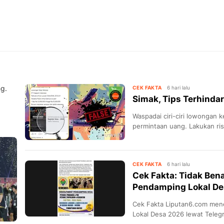
ng.
CEK FAKTA
6 hari lalu
Simak, Tips Terhindar
Waspadai ciri-ciri lowongan ke
permintaan uang. Lakukan ri
tepercaya untuk menghindari
CEK FAKTA
6 hari lalu
Cek Fakta: Tidak Ben
Pendamping Lokal De
Cek Fakta Liputan6.com mene
Lokal Desa 2026 lewat Teleg