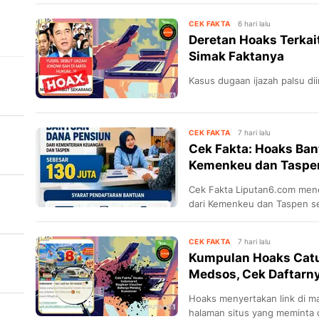
sosial.
CEK FAKTA
6 hari lalu
Deretan Hoaks Terkai
Simak Faktanya
Kasus dugaan ijazah palsu dii
CEK FAKTA
7 hari lalu
Cek Fakta: Hoaks Ban
Kemenkeu dan Taspen
Cek Fakta Liputan6.com men
dari Kemenkeu dan Taspen se
media sosial.
CEK FAKTA
7 hari lalu
Kumpulan Hoaks Catu
Medsos, Cek Daftarn
at
Hoaks menyertakan link di ma
halaman situs yang meminta 