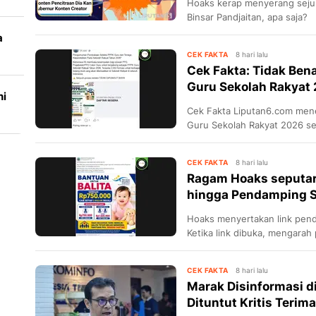
Hoaks kerap menyerang sejum
Binsar Pandjaitan, apa saja?
a
CEK FAKTA
8 hari lalu
Cek Fakta: Tidak Ben
Guru Sekolah Rakyat
ni
Cek Fakta Liputan6.com mene
Guru Sekolah Rakyat 2026 sep
CEK FAKTA
8 hari lalu
Ragam Hoaks seputar 
hingga Pendamping S
Hoaks menyertakan link pend
Ketika link dibuka, mengarah
CEK FAKTA
8 hari lalu
Marak Disinformasi d
Dituntut Kritis Terim