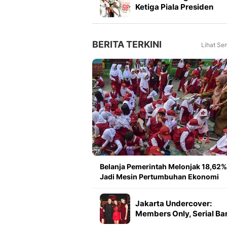
Ketiga Piala Presiden
2026, Marcos Santos
Soroti Fokus di Babak
Kedua
BERITA TERKINI
Lihat Se
Belanja Pemerintah Melonjak 18,62%
Jadi Mesin Pertumbuhan Ekonomi
Jakarta Undercover:
Members Only, Serial Ba
Vidio Bongkar Sisi Gelap