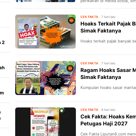
perikanan di media sosial, sim
CEK FAKTA
7 hari lalu
Hoaks Terkait Pajak 
Simak Faktanya
Hoaks terkait pajak banyak be
 2
CEK FAKTA
7 hari lalu
ah
Ragam Hoaks Sasar M
Simak Faktanya
Kumpulan hoaks sasar mantan
lm
CEK FAKTA
8 hari lalu
h
Cek Fakta: Hoaks Ke
n
Petugas Haji 2027
Cek Fakta Liputan6.com men