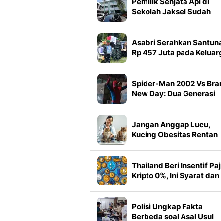
Pemilik Senjata Api di
Sekolah Jaksel Sudah
Meninggal Sejak 2020
Asabri Serahkan Santun
Rp 457 Juta pada Keluar
Prajurit TNI yang Gugur d
Papua
Spider-Man 2002 Vs Bra
New Day: Dua Generasi
Peter Parker
Jangan Anggap Lucu,
Kucing Obesitas Rentan
Sakit
Thailand Beri Insentif Pa
Kripto 0%, Ini Syarat dan
Dampaknya bagi Investo
Polisi Ungkap Fakta
Berbeda soal Asal Usul