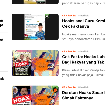
pendaftaran petugas haji 202
CEK FAKTA
8 hari lalu
an
Hoaks soal Guru Kemba
ga
Cek Faktanya
i
Hoaks mengenai guru kembali 
satunya pendaftaran PPPK Gu
nd
CEK FAKTA
8 hari lalu
Cek Fakta: Hoaks Luh
Bagi Rakyat yang Tak
Klaim Luhut Binsar Pandjaita
yang tidak bayar pajak, simak 
jak
r
CEK FAKTA
8 hari lalu
Deretan Hoaks Sasar 
Simak Faktanya