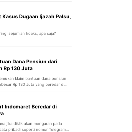
Sport
Berita Bola Terkini, Ja
Klasemen, Hasil Liga
t Kasus Dugaan Ijazah Palsu,
ringi sejumlah hoaks, apa saja?
tuan Dana Pensiun dari
 Rp 130 Juta
emukan klaim bantuan dana pensiun
besar Rp 130 Juta yang beredar di
t Indomaret Beredar di
ya
na jika diklik akan mengarah pada
data pribadi seperti nomor Telegram