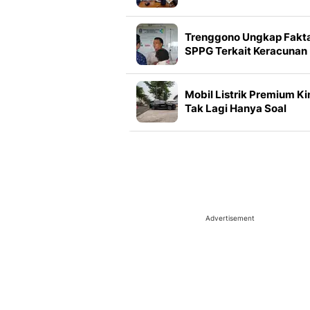
995 Senjata di Sekolah
Jaksel
Trenggono Ungkap Fakt
SPPG Terkait Keracunan
Massal di Papua
Mobil Listrik Premium Ki
Tak Lagi Hanya Soal
Efisiensi
Advertisement