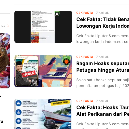
aktif.
CEK FAKTA
7 hari lalu
Cek Fakta: Tidak Ben
Lowongan Kerja Indo
mua
Cek Fakta Liputan6.com menel
lowongan kerja Indomaret se
CEK FAKTA
7 hari lalu
Ragam Hoaks seputar 
Petugas hingga Atur
Salah satu hoaks seputar haji
pendaftaran petugas haji 202
,
CEK FAKTA
7 hari lalu
Cek Fakta: Hoaks Tau
Alat Perikanan dari 
ru
Cek Fakta Liputan6.com mene