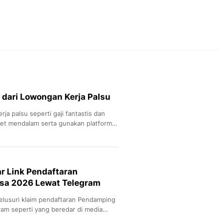
Feeds
Feeds Liputan6: Kumpul
Terbaru Harian
Otosia
Otosia
Spotlight
Berita Terkini, Kabar Te
Dan Dunia - Liputan6.
 dari Lowongan Kerja Palsu
English
Exploring Knowledge, T
rja palsu seperti gaji fantastis dan
En.Liputan6.com
set mendalam serta gunakan platform
Disabilitas
 pe
Disabilitas Berita Terkini
Harian, Berita Terbaru,
Berita
ar Link Pendaftaran
Berita Hari Ini Politik,
sa 2026 Lewat Telegram
Health
Kabar Berita Terbaru D
lusuri klaim pendaftaran Pendamping
Diet, Herbal Terbaik
ram seperti yang beredar di media