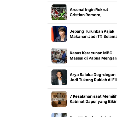
Ibu Kota
Arsenal Ingin Rekrut
Cristian Romero,
Bagaimana Sikap Sang
Rival Sekota?
Jepang Turunkan Pajak
Makanan Jadi 1% Selama
Tahun
Kasus Keracunan MBG
Massal di Papua Mengar
ke Tempe Bacem
Arya Saloka Deg-degan
Jadi Tukang Rukiah di Fi
Terbaru
7 Kesalahan saat Memili
Kabinet Dapur yang Biki
Tampilannya Kurang
Estetik