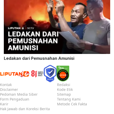
Ledakan dari Pemusnahan Amunisi
Kontak
Redaksi
Disclaimer
Kode Etik
Pedoman Media Siber
Sitemap
Form Pengaduan
Tentang Kami
Karir
Metode Cek Fakta
Hak Jawab dan Koreksi Berita