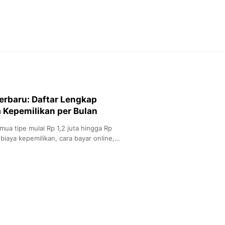
Feeds
Feeds Liputan6: Kumpul
Terbaru Harian
Otosia
Otosia
Spotlight
Berita Terkini, Kabar Te
Dan Dunia - Liputan6.
erbaru: Daftar Lengkap
English
 Kepemilikan per Bulan
Exploring Knowledge, T
En.Liputan6.com
mua tipe mulai Rp 1,2 juta hingga Rp
Disabilitas
biaya kepemilikan, cara bayar online,
Disabilitas Berita Terkini
Harian, Berita Terbaru,
Berita
Berita Hari Ini Politik,
Health
Kabar Berita Terbaru D
Diet, Herbal Terbaik