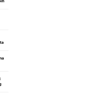
bih
ta
na
C
g