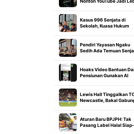
Nonton YouTube Jadi Le
Seru dan Praktis
Kasus 996 Senjata di
Sekolah, Kuasa Hukum
Bantah Ada Ekskul
Menembak
Pendiri Yayasan Ngaku
Sedih Ada Temuan Senja
Api di Sekolah
Hoaks Video Bantuan Da
Pensiunan Gunakan AI
Marak Beredar, Simak
Faktanya
Lewis Hall Tinggalkan T
Newcastle, Bakal Gabun
Manchester United?
Aturan Baru BPJPH: Tak
Pasang Label Halal Siap-
Siap Kena Sanksi