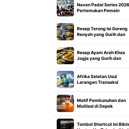
Naven Padel Series 202
Pertemukan Pemain
Berbagai Level, Digelar d
4 Kota dengan Hadiah Rp
Miliar
Resep Terong Isi Goreng
Renyah yang Gurih dan
Empuk
Resep Ayam Areh Khas
Jogja yang Gurih dan
Empuk
Afrika Selatan Usul
Larangan Transaksi
Stablecoin Lintas Batas
bagi Perusahaan
Motif Pembunuhan dan
Mutilasi di Depok
Terungkap
Tombol Shortcut Ini Bikin