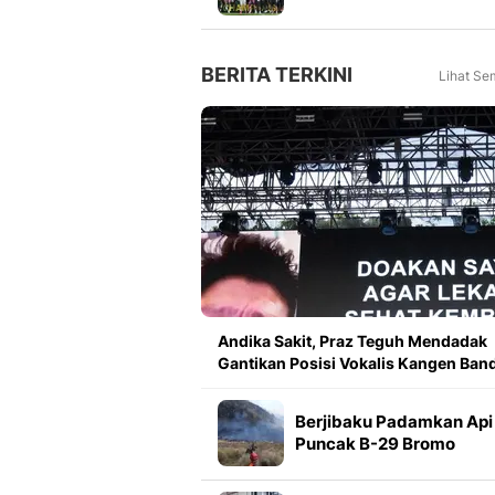
Meningkat 16 Persen dar
Tahun Lalu
BERITA TERKINI
Lihat Se
Andika Sakit, Praz Teguh Mendadak
Gantikan Posisi Vokalis Kangen Ban
Berjibaku Padamkan Api 
Puncak B-29 Bromo