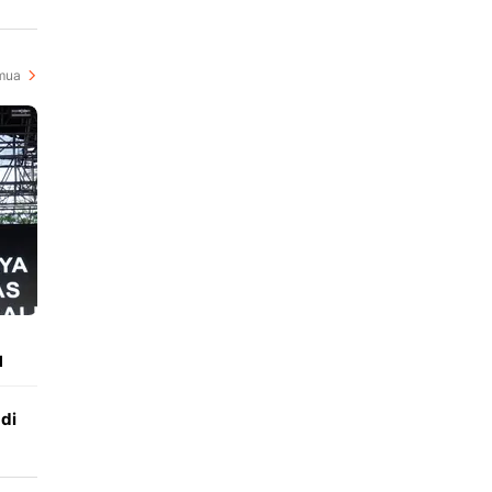
i
mua
d
di