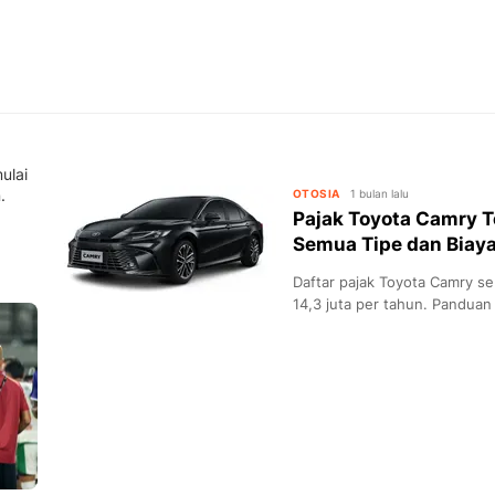
ulai
.
OTOSIA
1 bulan lalu
Pajak Toyota Camry T
Semua Tipe dan Biaya
Daftar pajak Toyota Camry se
14,3 juta per tahun. Panduan 
dan tips hemat.