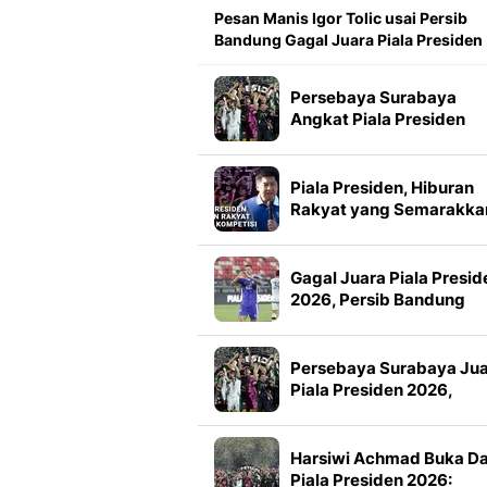
Pesan Manis Igor Tolic usai Persib
Bandung Gagal Juara Piala Presiden
Persebaya Surabaya
Angkat Piala Presiden
2026, Francisco Rivera:
Kini Kami Lebih Percaya
Diri
Piala Presiden, Hiburan
Rakyat yang Semarakka
Jeda Kompetisi
Gagal Juara Piala Presid
2026, Persib Bandung
Petik Banyak Pelajaran
Persebaya Surabaya Ju
Piala Presiden 2026,
Manajemen Imbau Bone
Tak Konvoi
Harsiwi Achmad Buka D
Piala Presiden 2026: