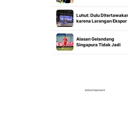
Piala AFF 2026 usai
Melibas Kamboja 3-1
Luhut: Dulu Ditertawaka
karena Larangan Ekspor
Nikel, Sekarang Banyak
yang Mau Investasi
Alasan Gelandang
Singapura Tidak Jadi
Diusir Wasit Lawan Timn
Indonesia
Advertisement