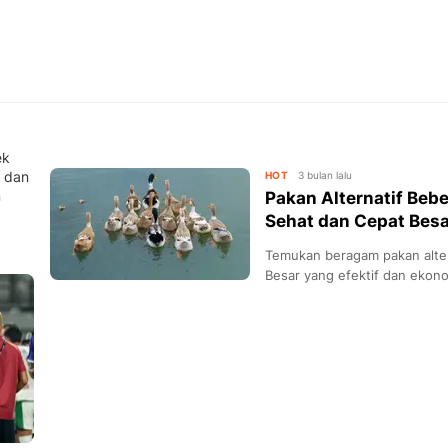
ek
f dan
HOT
3 bulan lalu
n
Pakan Alternatif Be
Sehat dan Cepat Besa
Temukan beragam pakan alte
Besar yang efektif dan eko
biaya produksi sambil menja