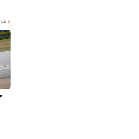
i
mua
an