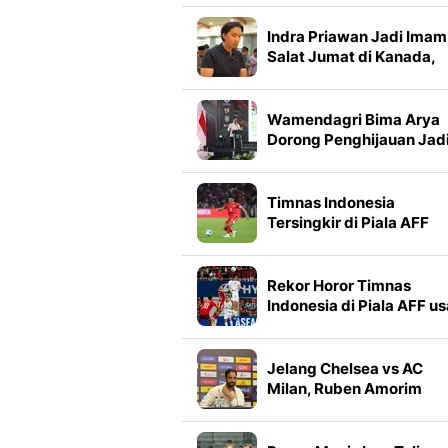
Indra Priawan Jadi Imam
Salat Jumat di Kanada,
Dipuji karena Fasih Baca
Al-Qur'an
Wamendagri Bima Arya
Dorong Penghijauan Jad
Gerakan Berkelanjutan d
Daerah
Timnas Indonesia
Tersingkir di Piala AFF
2026, Rizky Ridho Minta
Maaf
Rekor Horor Timnas
Indonesia di Piala AFF us
Gagal ke Semifinal 2026
Jelang Chelsea vs AC
Milan, Ruben Amorim
Bandingkan Nasib dan
Doakan Xabi Alonso