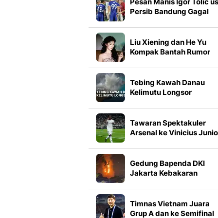
Pesan Manis Igor Tolic us
Persib Bandung Gagal
Juara Piala Presiden
Liu Xiening dan He Yu
Kompak Bantah Rumor
Kencan, Agensi: Single d
Jangan Ganggu
Tebing Kawah Danau
Kelimutu Longsor
Tawaran Spektakuler
Arsenal ke Vinicius Junio
Terungkap
Gedung Bapenda DKI
Jakarta Kebakaran
Timnas Vietnam Juara
Grup A dan ke Semifinal