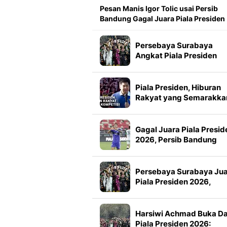
Pesan Manis Igor Tolic usai Persib
Bandung Gagal Juara Piala Presiden
Persebaya Surabaya
Angkat Piala Presiden
2026, Francisco Rivera:
Kini Kami Lebih Percaya
Diri
Piala Presiden, Hiburan
Rakyat yang Semarakka
Jeda Kompetisi
Gagal Juara Piala Presid
2026, Persib Bandung
Petik Banyak Pelajaran
Persebaya Surabaya Ju
Piala Presiden 2026,
Manajemen Imbau Bone
Tak Konvoi
Harsiwi Achmad Buka D
Piala Presiden 2026: