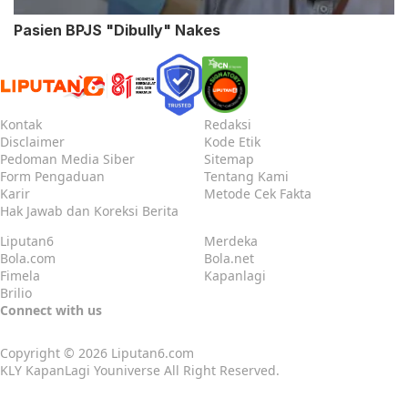
Pasien BPJS "Dibully" Nakes
Kontak
Redaksi
Disclaimer
Kode Etik
Pedoman Media Siber
Sitemap
Form Pengaduan
Tentang Kami
Karir
Metode Cek Fakta
Hak Jawab dan Koreksi Berita
Liputan6
Merdeka
Bola.com
Bola.net
Fimela
Kapanlagi
Brilio
Connect with us
Copyright © 2026
Liputan6.com
KLY KapanLagi Youniverse All Right Reserved.