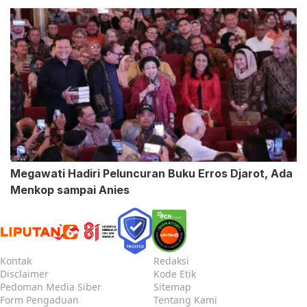
Membengkak
Megawati Hadiri Peluncuran Buku Erros Djarot, Ada
Menkop sampai Anies
Kontak
Redaksi
Disclaimer
Kode Etik
Pedoman Media Siber
Sitemap
Form Pengaduan
Tentang Kami