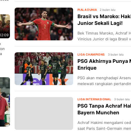
PIALA DUNIA
2 bulan lalu
Brasil vs Maroko: Hak
Junior Sekali Lagi!
Bek Timnas Maroko, Achraf H
02:09
Vinicius Junior di laga Brasil
h
ton
ia
LIGA CHAMPIONS
3 bulan lalu
PSG Akhirnya Punya M
Enrique
PSG akan menghadapi Arsenal 
melewati rangkaian pertandi
LIGA INTERNASIONAL
3 bulan lalu
PSG Tanpa Achraf Ha
Bayern Munchen
Achraf Hakimi mengalami ced
saat Paris Saint-Germain me