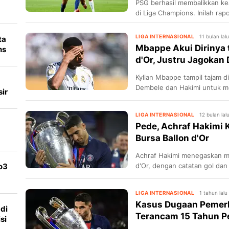
PSG berhasil membalikkan ke
di Liga Champions. Inilah rapo
di
ke lini.
LIGA INTERNASIONAL
11 bulan lal
ta
Mbappe Akui Dirinya 
ns
d'Or, Justru Jagokan
Kylian Mbappe tampil tajam di
Dembele dan Hakimi untuk me
ir
LIGA INTERNASIONAL
12 bulan lal
Pede, Achraf Hakimi
Bursa Ballon d'Or
Achraf Hakimi menegaskan m
o3
d'Or, dengan catatan gol dan
bek.
LIGA INTERNASIONAL
1 tahun lalu
Kasus Dugaan Pemerk
di
Terancam 15 Tahun P
si