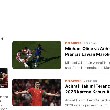
si
PIALA DUNIA
1 bulan lalu
l
Michael Olise vs Achr
Prancis Lawan Marok
Michael Olise dan Achraf Hak
saat Prancis menghadapi Maro
2026.
PIALA DUNIA
2 bulan lalu
7
Achraf Hakimi Teranc
2026 karena Kasus A
bappe
Achraf Hakimi berpotensi dil
i
2026 karena proses hukum
vs
 2022