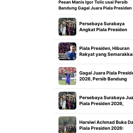
Pesan Manis Igor Tolic usai Persib
Bandung Gagal Juara Piala Presiden
Persebaya Surabaya
Angkat Piala Presiden
2026, Francisco Rivera:
Kini Kami Lebih Percaya
Diri
Piala Presiden, Hiburan
Rakyat yang Semarakka
Jeda Kompetisi
Gagal Juara Piala Presid
2026, Persib Bandung
Petik Banyak Pelajaran
Persebaya Surabaya Ju
Piala Presiden 2026,
Manajemen Imbau Bone
Tak Konvoi
Harsiwi Achmad Buka D
Piala Presiden 2026: