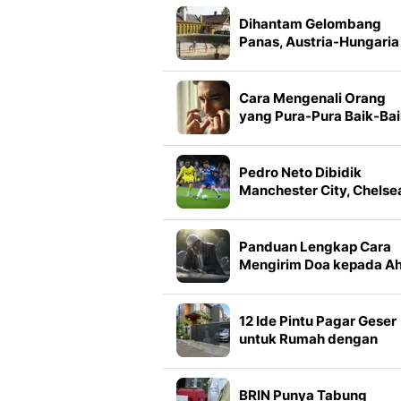
Dihantam Gelombang
Panas, Austria-Hungaria
Cetak Rekor Suhu
Tertinggi
Cara Mengenali Orang
yang Pura-Pura Baik-Ba
Saja dari Ucapannya
Menurut Psikolog
Pedro Neto Dibidik
Manchester City, Chelse
Pasang Harga Segini
Panduan Lengkap Cara
Mengirim Doa kepada Ah
Kubur sesuai Ajaran Isla
Bacaan dan Urutannya
12 Ide Pintu Pagar Geser
untuk Rumah dengan
Carport Sempit, Bikin Ar
Masuk Lebih Lega
BRIN Punya Tabung