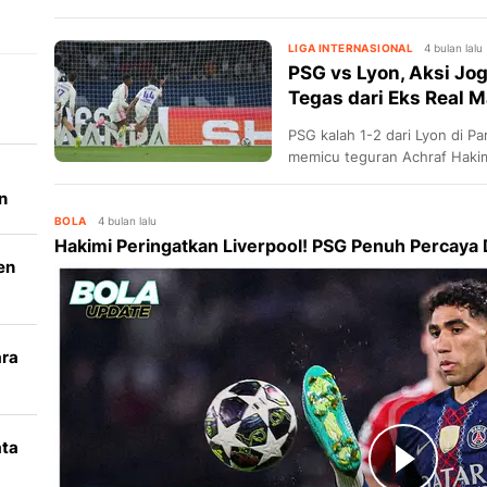
PSG itu akan menepi selama
LIGA INTERNASIONAL
4 bulan lalu
PSG vs Lyon, Aksi Jo
Tegas dari Eks Real M
PSG kalah 1-2 dari Lyon di Pa
memicu teguran Achraf Hakimi
n
BOLA
4 bulan lalu
Hakimi Peringatkan Liverpool! PSG Penuh Percaya Di
en
ara
k
ata