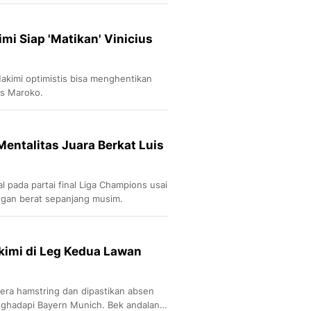
Sport
Berita Bola Terkini, Ja
Klasemen, Hasil Liga
imi Siap 'Matikan' Vinicius
akimi optimistis bisa menghentikan
 vs Maroko.
entalitas Juara Berkat Luis
pada partai final Liga Champions usai
ngan berat sepanjang musim.
kimi di Leg Kedua Lawan
era hamstring dan dipastikan absen
nghadapi Bayern Munich. Bek andalan