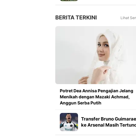
Meningkat 16 Persen dar
Tahun Lalu
BERITA TERKINI
Lihat Se
Potret Dea Annisa Pengajian Jelang
Menikah dengan Mazaki Achmad,
Anggun Serba Putih
Transfer Bruno Guimara
ke Arsenal Masih Tertun
Ini Penyebabnya