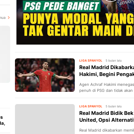
i
mua
LIGA SPANYOL
5 bulan lalu
Real Madrid Dikabark
Hakimi, Begini Penga
Agen Achraf Hakimi menegas
penuh di PSG dan tidak akan 
LIGA SPANYOL
5 bulan lalu
Real Madrid Bidik Be
es
United, Opsi Alternat
da,
Real Madrid dikabarkan memili