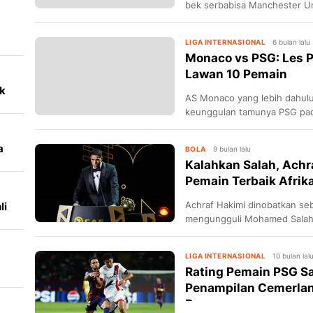
bek serbabisa Manchester Un
mengantisipasi kepergian Dani
LIGA INTERNASIONAL
6 bulan lalu
Monaco vs PSG: Les P
Lawan 10 Pemain
ik
AS Monaco yang lebih dahulu
keunggulan tamunya PSG pad
Liga Champions 2025/2026
a
BOLA
9 bulan lalu
Kalahkan Salah, Achr
Pemain Terbaik Afrik
Achraf Hakimi dinobatkan seb
li
mengungguli Mohamed Salah.
m,
LIGA INTERNASIONAL
10 bulan lal
Rating Pemain PSG S
ea
Penampilan Cemerlang
Ra...