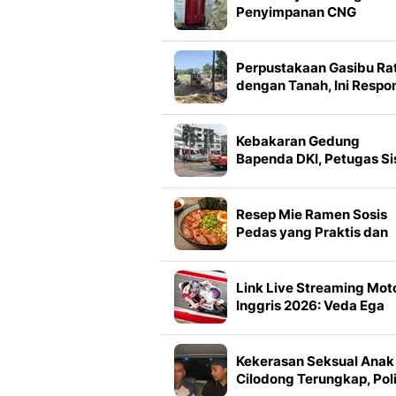
Penyimpanan CNG
Tekanan Rendah, Bisa Ja
Opsi Pengganti LPG
Perpustakaan Gasibu Ra
dengan Tanah, Ini Respo
Pemprov Jabar
Kebakaran Gedung
Bapenda DKI, Petugas Sis
Lantai 11-16
Resep Mie Ramen Sosis
Pedas yang Praktis dan
Nagih
Link Live Streaming Mot
Inggris 2026: Veda Ega
Pratama Berjuang di
Kualifikasi
Kekerasan Seksual Anak 
Cilodong Terungkap, Poli