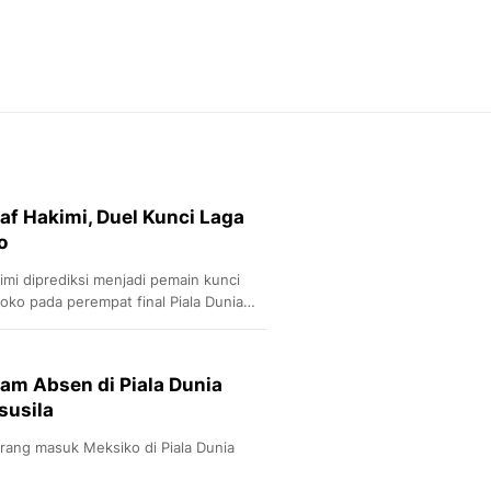
Feeds
Feeds Liputan6: Kumpul
Terbaru Harian
Otosia
Otosia
Spotlight
Berita Terkini, Kabar Te
Dan Dunia - Liputan6.
af Hakimi, Duel Kunci Laga
English
o
Exploring Knowledge, T
En.Liputan6.com
imi diprediksi menjadi pemain kunci
Disabilitas
ko pada perempat final Piala Dunia
Disabilitas Berita Terkini
Harian, Berita Terbaru,
Berita
am Absen di Piala Dunia
Berita Hari Ini Politik,
susila
Health
Kabar Berita Terbaru D
arang masuk Meksiko di Piala Dunia
Diet, Herbal Terbaik