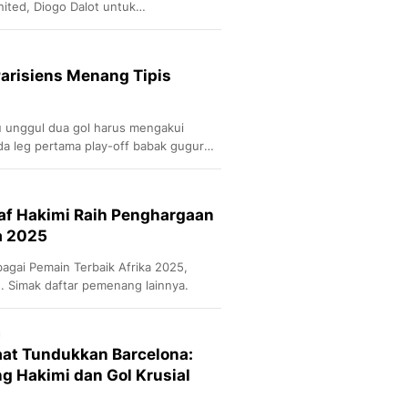
ited, Diogo Dalot untuk
 Carvajal.
arisiens Menang Tipis
 unggul dua gol harus mengakui
a leg pertama play-off babak gugur
af Hakimi Raih Penghargaan
a 2025
agai Pemain Terbaik Afrika 2025,
 Simak daftar pemenang lainnya.
u
aat Tundukkan Barcelona:
 Hakimi dan Gol Krusial