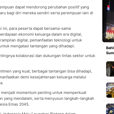
empuan dapat mendorong perubahan positif yang
ru bagi diri mereka sendiri serta perempuan lain di
si ini, para peserta dapat bersama-sama
rdayaan ekonomi keluarga dalam era digital,
ampilan digital, pemanfaatan teknologi untuk
untuk mengatasi tantangan yang dihadapi.
Bahl
Sumb
tingnya kolaborasi dan dukungan lintas sektor untuk
itmen yang kuat, berbagai tantangan bisa dihadapi,
manfaatkan demi kesejahteraan keluarga melalui
a.
ini menjadi momentum penting untuk memperkuat
n yang mendalam, serta menyusun langkah-langkah
nesia Emas 2045.
i, Indonesia Maju," pungkas Bintang dalam