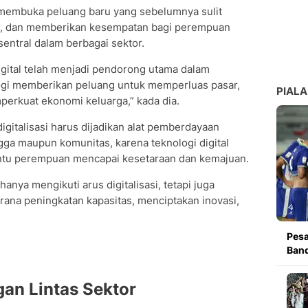
l membuka peluang baru yang sebelumnya sulit
a, dan memberikan kesempatan bagi perempuan
entral dalam berbagai sektor.
digital telah menjadi pendorong utama dalam
i memberikan peluang untuk memperluas pasar,
PIALA
erkuat ekonomi keluarga,” kada dia.
gitalisasi harus dijadikan alat pemberdayaan
gga maupun komunitas, karena teknologi digital
ntu perempuan mencapai kesetaraan dan kemajuan.
anya mengikuti arus digitalisasi, tetapi juga
rana peningkatan kapasitas, menciptakan inovasi,
Pesa
Band
an Lintas Sektor