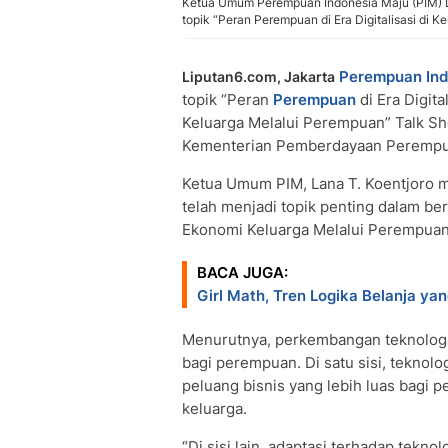
Ketua Umum Perempuan Indonesia Maju (PIM) L
topik “Peran Perempuan di Era Digitalisasi di 
Perempuan Ind
Liputan6.com, Jakarta
topik “Peran
Perempuan
di Era Digit
Keluarga Melalui Perempuan” Talk Sh
Kementerian Pemberdayaan Perempua
Ketua Umum PIM, Lana T. Koentjoro 
telah menjadi topik penting dalam be
Ekonomi Keluarga Melalui Perempua
BACA JUGA:
Girl Math, Tren Logika Belanja yan
Menurutnya, perkembangan teknologi
bagi perempuan. Di satu sisi, teknol
peluang bisnis yang lebih luas bagi
keluarga.
“Di sisi lain, adaptasi terhadap tekn