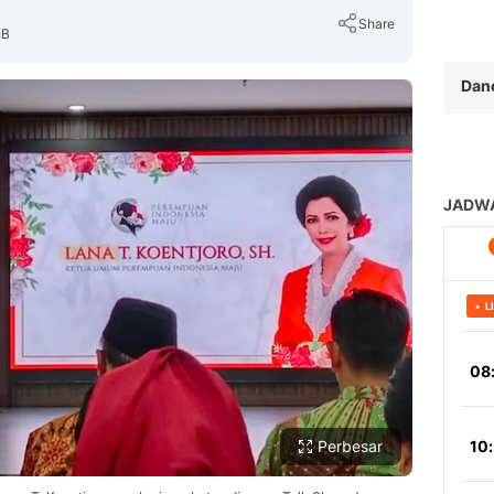
Share
IB
Dan
Copy Link
Perbesar