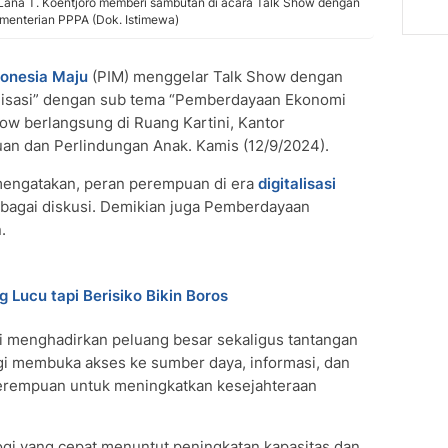
ana T. Koentjoro memberi sambutan di acara Talk Show dengan
Kementerian PPPA (Dok. Istimewa)
onesia Maju
(PIM) menggelar Talk Show dengan
alisasi” dengan sub tema “Pemberdayaan Ekonomi
ow berlangsung di Ruang Kartini, Kantor
n dan Perlindungan Anak. Kamis (12/9/2024).
mengatakan, peran perempuan di era
digitalisasi
rbagai diskusi. Demikian juga Pemberdayaan
n.
g Lucu tapi Berisiko Bikin Boros
 menghadirkan peluang besar sekaligus tantangan
ogi membuka akses ke sumber daya, informasi, dan
 perempuan untuk meningkatkan kesejahteraan
ologi yang cepat menuntut peningkatan kapasitas dan