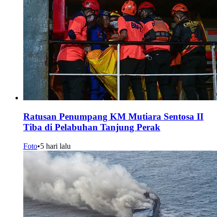
Ratusan Penumpang KM Mutiara Sentosa II
Tiba di Pelabuhan Tanjung Perak
Foto
•
5 hari lalu