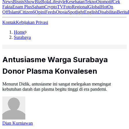
News
Bisnis
ShowBiz
Bola
Lifestyle
Kesehatan
Tekno
Otomotif
Cek
Fakta
Enam Plus
Saham
Crypto
TV
Foto
Regional
Global
Hot
On
Off
Islami
Citizen6
Opini
Feeds
Otosia
Spotlight
English
Disabilitas
Berita
Kontak
Kebijakan Privasi
Home
Surabaya
Antusiasme Warga Surabaya
Donor Plasma Konvalesen
Menurut Didik, antusiasme ini sangat melegakan mengingat
kebutuhan darah dan plasma begitu tinggi di era pandemi.
Dian Kurniawan