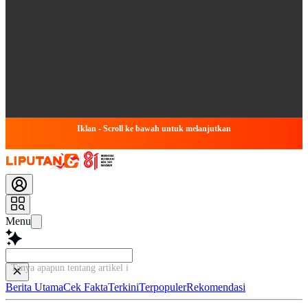
Iklan - Scroll ke bawah untuk melanjutkan
Menu
Tanya apapun tentang artikel ini...
Berita Utama
Cek Fakta
Terkini
Terpopuler
Rekomendasi