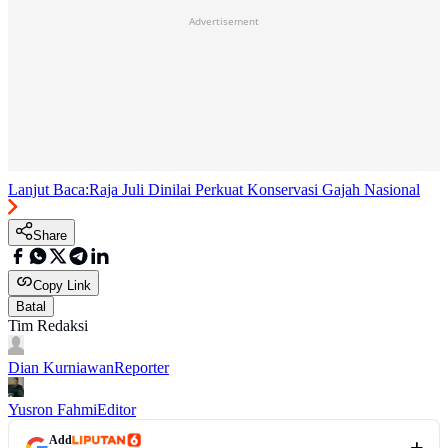
Advertisement
Lanjut Baca:
Raja Juli Dinilai Perkuat Konservasi Gajah Nasional
Share
Copy Link
Batal
Tim Redaksi
Dian Kurniawan
Reporter
Yusron Fahmi
Editor
Add