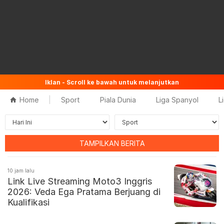
Iklan - Scroll ke bawah untuk melanjutkan
Home
Sport
Piala Dunia
Liga Spanyol
L
10 jam lalu
Link Live Streaming Moto3 Inggris
2026: Veda Ega Pratama Berjuang di
Kualifikasi