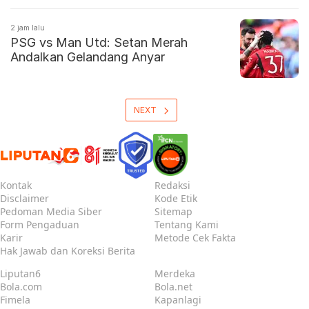
2 jam lalu
PSG vs Man Utd: Setan Merah
Andalkan Gelandang Anyar
NEXT
Kontak
Redaksi
Disclaimer
Kode Etik
Pedoman Media Siber
Sitemap
Form Pengaduan
Tentang Kami
Karir
Metode Cek Fakta
Hak Jawab dan Koreksi Berita
Liputan6
Merdeka
Bola.com
Bola.net
Fimela
Kapanlagi