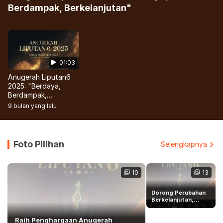
Berdampak, Berkelanjutan"
01:03
Anugerah Liputan6
2025: "Berdaya,
Berdampak,
Berkelanjutan"
9 bulan yang lalu
Foto Pilihan
Selengkapnya
10
13
Dorong Perubahan
Berkelanjutan,
Anugerah Liputan6
2025 Apresiasi
Raih Penghargaan Anugerah
Perempuan Hebat