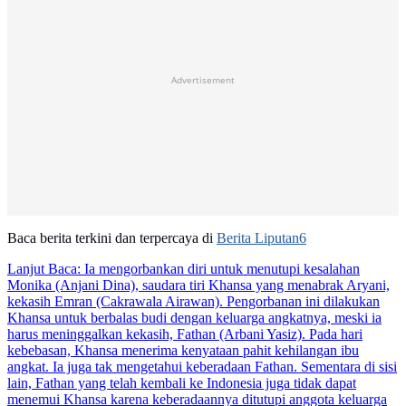
Advertisement
Baca berita terkini dan terpercaya di
Berita Liputan6
Lanjut Baca:
Ia mengorbankan diri untuk menutupi kesalahan
Monika (Anjani Dina), saudara tiri Khansa yang menabrak Aryani,
kekasih Emran (Cakrawala Airawan). Pengorbanan ini dilakukan
Khansa untuk berbalas budi dengan keluarga angkatnya, meski ia
harus meninggalkan kekasih, Fathan (Arbani Yasiz). Pada hari
kebebasan, Khansa menerima kenyataan pahit kehilangan ibu
angkat. Ia juga tak mengetahui keberadaan Fathan. Sementara di sisi
lain, Fathan yang telah kembali ke Indonesia juga tidak dapat
menemui Khansa karena keberadaannya ditutupi anggota keluarga