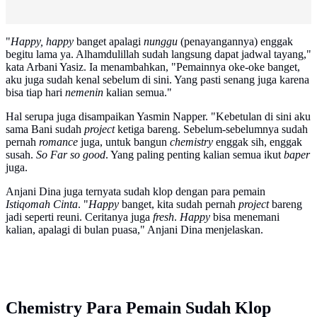
"
Happy, happy
banget apalagi
nunggu
(penayangannya) enggak
begitu lama ya. Alhamdulillah sudah langsung dapat jadwal tayang,"
kata Arbani Yasiz. Ia menambahkan, "Pemainnya oke-oke banget,
aku juga sudah kenal sebelum di sini. Yang pasti senang juga karena
bisa tiap hari
nemenin
kalian semua."
Hal serupa juga disampaikan Yasmin Napper. "Kebetulan di sini aku
sama Bani sudah
project
ketiga bareng. Sebelum-sebelumnya sudah
pernah
romance
juga, untuk bangun
chemistry
enggak sih, enggak
susah.
So Far so good
. Yang paling penting kalian semua ikut
baper
juga.
Anjani Dina juga ternyata sudah klop dengan para pemain
Istiqomah Cinta
. "
Happy
banget, kita sudah pernah
project
bareng
jadi seperti reuni. Ceritanya juga
fresh
.
Happy
bisa menemani
kalian, apalagi di bulan puasa," Anjani Dina menjelaskan.
Chemistry Para Pemain Sudah Klop