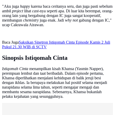
"Aku juga
happy
karena baca ceritanya seru, dan juga pasti sebelum
ambil
project
lihat
cast
-nya seperti apa. Di luar kita berempat, orang-
orang lain yang bergabung dengan IC juga sangat kooperatif,
membangun
chemistry
juga enak. Jadi
why not
gabung dengan IC,"
ucap Cakrawala Airawan.
Baca Juga
Saksikan Sinetron Istiqomah Cinta Episode Kamis 2 Juli
Pukul 21.30 WIB di SCTV
Sinopsis Istiqomah Cinta
Istiqomah Cinta
menampilkan kisah Khansa (Yasmin Napper),
perempuan lembut dan taat beribadah. Dalam episode pertama,
Khansa diperlihatkan menjalani kehidupan di balik jeruji besi
dengan ikhlas. Ia berupaya melakukan hal positif selama menjadi
narapidana selama lima tahun, seperti mengajar mengaji dan
membantu sesama narapidana. Sebenarnya, Khansa bukanlah
pelaku kejahatan yang sesungguhnya.