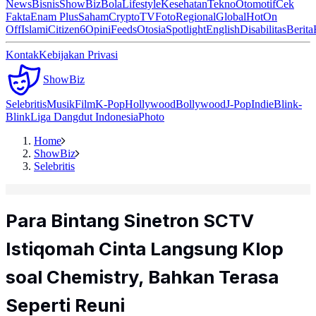
News
Bisnis
ShowBiz
Bola
Lifestyle
Kesehatan
Tekno
Otomotif
Cek
Fakta
Enam Plus
Saham
Crypto
TV
Foto
Regional
Global
Hot
On
Off
Islami
Citizen6
Opini
Feeds
Otosia
Spotlight
English
Disabilitas
Berita
Kontak
Kebijakan Privasi
ShowBiz
Selebritis
Musik
Film
K-Pop
Hollywood
Bollywood
J-Pop
Indie
Blink-
Blink
Liga Dangdut Indonesia
Photo
Home
ShowBiz
Selebritis
Para Bintang Sinetron SCTV
Istiqomah Cinta Langsung Klop
soal Chemistry, Bahkan Terasa
Seperti Reuni