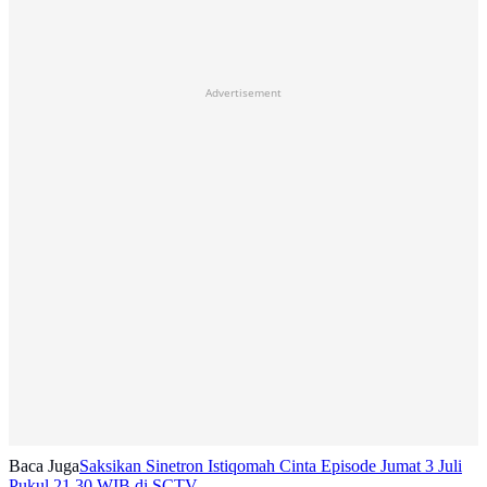
Advertisement
Baca Juga
Saksikan Sinetron Istiqomah Cinta Episode Jumat 3 Juli
Pukul 21.30 WIB di SCTV