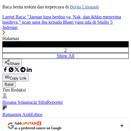
Baca berita terkini dan terpercaya di
Berita Liputan6
Lanjut Baca:
”Jangan lupa berdoa ya, Nak, dan ikhlas menerima
hasilnya,” ucap sang ibu kepada Ilham yang ada di Studio 5
Indosiar.
Halaman
1
2
Show All
Share
Copy Link
Batal
Tim Redaksi
Hosana Solagracia Sifra
Reporter
Ratnaning Asih
Editor
Add
as a preferred source on Google