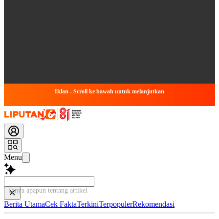
Iklan - Scroll ke bawah untuk melanjutkan
Menu
Tanya apapun tentang artikel ini...
Berita Utama
Cek Fakta
Terkini
Terpopuler
Rekomendasi