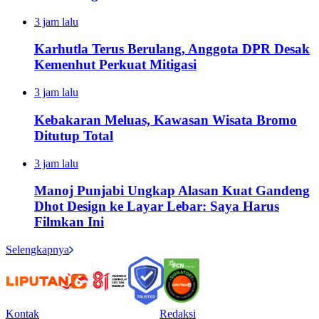
3 jam lalu
Karhutla Terus Berulang, Anggota DPR Desak
Kemenhut Perkuat Mitigasi
3 jam lalu
Kebakaran Meluas, Kawasan Wisata Bromo
Ditutup Total
3 jam lalu
Manoj Punjabi Ungkap Alasan Kuat Gandeng
Dhot Design ke Layar Lebar: Saya Harus
Filmkan Ini
Selengkapnya
Kontak
Redaksi