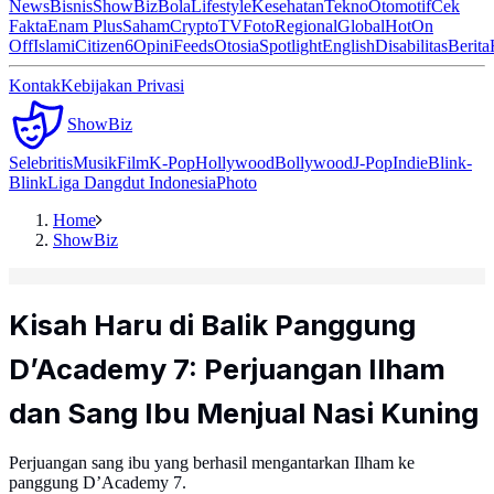
News
Bisnis
ShowBiz
Bola
Lifestyle
Kesehatan
Tekno
Otomotif
Cek
Fakta
Enam Plus
Saham
Crypto
TV
Foto
Regional
Global
Hot
On
Off
Islami
Citizen6
Opini
Feeds
Otosia
Spotlight
English
Disabilitas
Berita
Kontak
Kebijakan Privasi
ShowBiz
Selebritis
Musik
Film
K-Pop
Hollywood
Bollywood
J-Pop
Indie
Blink-
Blink
Liga Dangdut Indonesia
Photo
Home
ShowBiz
Kisah Haru di Balik Panggung
D’Academy 7: Perjuangan Ilham
dan Sang Ibu Menjual Nasi Kuning
Perjuangan sang ibu yang berhasil mengantarkan Ilham ke
panggung D’Academy 7.