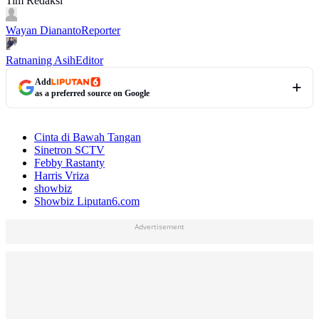
Tim Redaksi
Wayan Diananto
Reporter
Ratnaning Asih
Editor
Add
as a preferred source on Google
Cinta di Bawah Tangan
Sinetron SCTV
Febby Rastanty
Harris Vriza
showbiz
Showbiz Liputan6.com
Advertisement