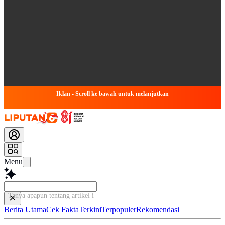
Iklan - Scroll ke bawah untuk melanjutkan
Menu
Tanya apapun tentang artikel ini...
Berita Utama
Cek Fakta
Terkini
Terpopuler
Rekomendasi