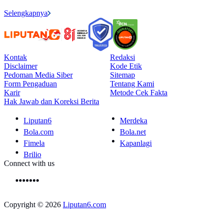
Selengkapnya
Kontak
Redaksi
Disclaimer
Kode Etik
Pedoman Media Siber
Sitemap
Form Pengaduan
Tentang Kami
Karir
Metode Cek Fakta
Hak Jawab dan Koreksi Berita
Liputan6
Merdeka
Bola.com
Bola.net
Fimela
Kapanlagi
Brilio
Connect with us
Copyright © 2026
Liputan6.com