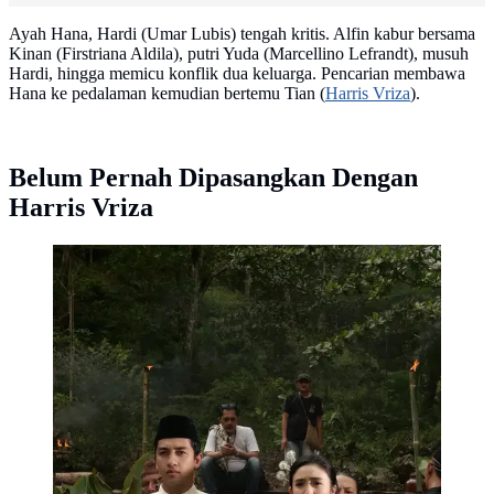
Ayah Hana, Hardi (Umar Lubis) tengah kritis. Alfin kabur bersama
Kinan (Firstriana Aldila), putri Yuda (Marcellino Lefrandt), musuh
Hardi, hingga memicu konflik dua keluarga. Pencarian membawa
Hana ke pedalaman kemudian bertemu Tian (
Harris Vriza
).
Belum Pernah Dipasangkan Dengan
Harris Vriza
Sinetron Cinta di Bawah Tangan dibintangi Febby
Rastanty dan Harris Vriza. Kisahnya tentang
pernikahan di bawah tangan berujung dendam lama 2
keluarga. (Foto: Dok. Instagram @febbyrastanty)