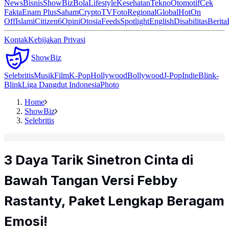
News
Bisnis
ShowBiz
Bola
Lifestyle
Kesehatan
Tekno
Otomotif
Cek
Fakta
Enam Plus
Saham
Crypto
TV
Foto
Regional
Global
Hot
On
Off
Islami
Citizen6
Opini
Otosia
Feeds
Spotlight
English
Disabilitas
Berita
Kontak
Kebijakan Privasi
ShowBiz
Selebritis
Musik
Film
K-Pop
Hollywood
Bollywood
J-Pop
Indie
Blink-
Blink
Liga Dangdut Indonesia
Photo
Home
ShowBiz
Selebritis
3 Daya Tarik Sinetron Cinta di
Bawah Tangan Versi Febby
Rastanty, Paket Lengkap Beragam
Emosi!